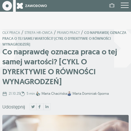
/
/
/
OLX PRACA
STREFA HR-OWCA
PRAWO PRACY
CO NAPRAWDĘ OZNACZA
PRACA O TEJ SAMEJ WARTOŚCI? [CYKL O DYREKTYWIE O RÓWNOŚCI
WYNAGRODZEŃ]
Co naprawdę oznacza praca o tej
samej wartości? [CYKL O
DYREKTYWIE O RÓWNOŚCI
WYNAGRODZEŃ]
21.10.25
5 min.
Marta Chacińska
Marta Dominiak-Sporna
Udostępnij