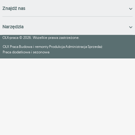
Znajdź nas
Narzędzia
OLX-praca © 2026. Wszelkie prawa zastrzeżone.
OLX Praca
Budowa i remonty
Produkcja
Administracja
Sprzedaż
Praca dodatkowa i sezonowa