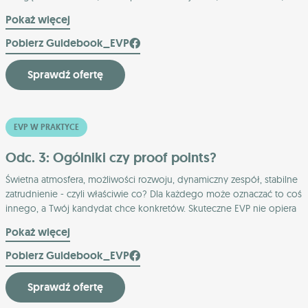
jeszcze sprawia, że kandydat uznaje dane miejsce pracy za
Pokaż więcej
odpowiednie?
Pobierz Guidebook_EVP
Sprawdź ofertę
EVP W PRAKTYCE
Odc. 3: Ogólniki czy proof points?
Świetna atmosfera, możliwości rozwoju, dynamiczny zespół, stabilne
zatrudnienie - czyli właściwie co? Dla każdego może oznaczać to coś
innego, a Twój kandydat chce konkretów. Skuteczne EVP nie opiera
się na ogólnikach, ale na realnych liczbach, dowodach i procesach.
Pokaż więcej
Jak je znaleźć i wykorzystać?
Pobierz Guidebook_EVP
Sprawdź ofertę