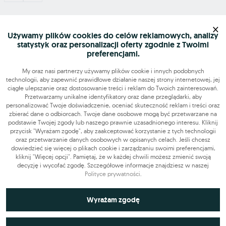
×
Mapa serwisu
Używamy plików cookies do celów reklamowych, analizy
statystyk oraz personalizacji oferty zgodnie z Twoimi
preferencjami.
Szukasz pracy?
My oraz nasi partnerzy używamy plików cookie i innych podobnych
technologii, aby zapewnić prawidłowe działanie naszej strony internetowej, jej
Znajdź nas
ciągłe ulepszanie oraz dostosowanie treści i reklam do Twoich zainteresowań.
Przetwarzamy unikalne identyfikatory oraz dane przeglądarki, aby
personalizować Twoje doświadczenie, oceniać skuteczność reklam i treści oraz
zbierać dane o odbiorcach. Twoje dane osobowe mogą być przetwarzane na
Narzędzia
podstawie Twojej zgody lub naszego prawnie uzasadnionego interesu. Kliknij
przycisk "Wyrażam zgodę", aby zaakceptować korzystanie z tych technologii
OLX-praca © 2026. Wszelkie prawa zastrzeżone.
oraz przetwarzanie danych osobowych w opisanych celach. Jeśli chcesz
dowiedzieć się więcej o plikach cookie i zarządzaniu swoimi preferencjami,
OLX Praca
Budowa i remonty
Produkcja
Administracja
Sprzedaż
kliknij "Więcej opcji". Pamiętaj, że w każdej chwili możesz zmienić swoją
Praca dodatkowa i sezonowa
decyzję i wycofać zgodę. Szczegółowe informacje znajdziesz w naszej
Polityce prywatności
.
Niezbędne do funkcjonowania strony
Wyrażam zgodę
Technicznie niezbędne pliki cookie odgrywają kluczową rolę w
Wykorzystywane do analiz statystycznych i