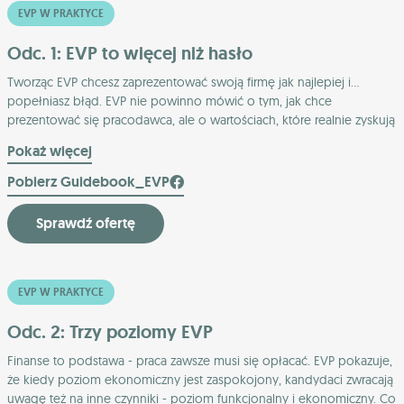
EVP W PRAKTYCE
Odc. 1: EVP to więcej niż hasło
Tworząc EVP chcesz zaprezentować swoją firmę jak najlepiej i...
popełniasz błąd. EVP nie powinno mówić o tym, jak chce
prezentować się pracodawca, ale o wartościach, które realnie zyskują
Twoi pracownicy. Zacznij od rozmów z pracownikami i odkrywania
Pokaż więcej
ich doświadczeń, a nie od brainstormu i gładkich haseł. Jak
zbudować dobre EVP?
Pobierz Guidebook_EVP
Sprawdź ofertę
EVP W PRAKTYCE
Odc. 2: Trzy poziomy EVP
Finanse to podstawa - praca zawsze musi się opłacać. EVP pokazuje,
że kiedy poziom ekonomiczny jest zaspokojony, kandydaci zwracają
uwagę też na inne czynniki - poziom funkcjonalny i ekonomiczny. Co