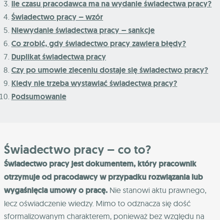
Ile czasu pracodawca ma na wydanie świadectwa pracy?
Świadectwo pracy – wzór
Niewydanie świadectwa pracy – sankcje
Co zrobić, gdy świadectwo pracy zawiera błędy?
Duplikat świadectwa pracy
Czy po umowie zleceniu dostaje się świadectwo pracy?
Kiedy nie trzeba wystawiać świadectwa pracy?
Podsumowanie
Świadectwo pracy – co to?
Świadectwo pracy jest dokumentem, który pracownik
otrzymuje od pracodawcy w przypadku rozwiązania lub
wygaśnięcia umowy o pracę.
Nie stanowi aktu prawnego,
lecz oświadczenie wiedzy. Mimo to odznacza się dość
sformalizowanym charakterem, ponieważ bez względu na