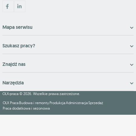
Mapa serwisu
Szukasz pracy?
Znajdź nas
Narzędzia
OLX-praca © 2026. Wszelkie prawa zastrzeżone.
OLX Praca
Budowa i remonty
Produkcja
Administracja
Sprzedaż
Praca dodatkowa i sezonowa