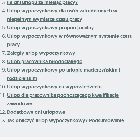
Ile dni urlopu za miesiąc pracy?
Urlop wypoczynkowy dla osób zatrudnionych w
niepełnym wymiarze czasu pracy
Urlop wypoczynkowy proporcjonalny
Urlop wypoczynkowy w równoważnym systemie czasu
pracy
Zaległy urlop wypoczynkowy
Urlop pracownika młodocianego
Urlop wypoczynkowy po urlopie macierzyńskim i
rodzicielskim
Urlop wypoczynkowy na wypowiedzeniu
Urlop dla pracownika podnoszącego kwalifikacje
zawodowe
Dodatkowe dni urlopowe
Jak obliczyć urlop wypoczynkowy? Podsumowanie