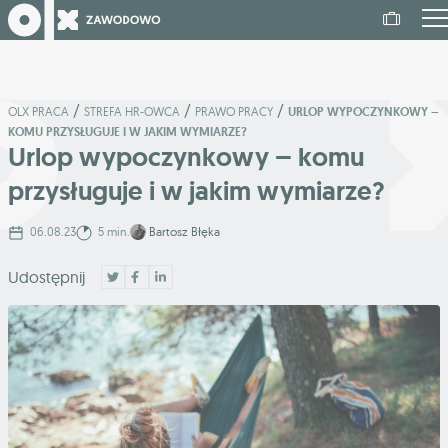
/
/
/
OLX PRACA
STREFA HR-OWCA
PRAWO PRACY
URLOP WYPOCZYNKOWY –
KOMU PRZYSŁUGUJE I W JAKIM WYMIARZE?
Urlop wypoczynkowy – komu
przysługuje i w jakim wymiarze?
06.08.23
5 min.
Bartosz Błęka
Udostępnij