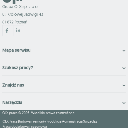
Grupa OLX sp. z o.o.
ul. Królowej Jadwigi 43
61-872 Poznań
Mapa serwisu
Szukasz pracy?
Znajdź nas
Narzędzia
OLX-praca © 2026. Wszelkie prawa zastrzeżone.
OLX Praca
Budowa i remonty
Produkcja
Administracja
Sprzedaż
Praca dodatkowa i sezonowa