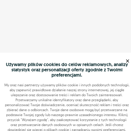
×
Używamy plików cookies do celów reklamowych, analizy
statystyk oraz personalizacji oferty zgodnie z Twoimi
preferencjami.
My oraz nasi partnerzy używamy plików cookie i innych podobnych technologii,
aby zapewnić prawidłowe działanie naszej strony internetowej, jej ciągłe
ulepszanie oraz dostosowanie treści i reklam do Twoich zainteresowań.
Przetwarzamy unikalne identyfikatory oraz dane przeglądarki, aby
personalizować Twoje doświadczenie, oceniać skuteczność reklam i treści oraz
zbierać dane o odbiorcach. Twoje dane osobowe mogą być przetwarzane na
podstawie Twojej zgody lub naszego prawnie uzasadnionego interesu. Kliknij
przycisk "Wyrażam zgodę", aby zaakceptować korzystanie z tych technologii
oraz przetwarzanie danych osobowych w opisanych celach. Jeśli chcesz
dowiedzieć się więcej o plikach cookie i zarządzaniu swoimi preferencjami,