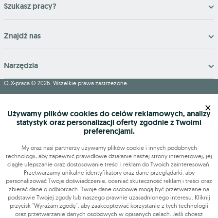
Szukasz pracy?
Znajdź nas
Narzędzia
OLX-praca © 2026. Wszelkie prawa zastrzeżone.
OLX Praca
Budowa i remonty
Produkcja
Administracja
Sprzedaż
×
Praca dodatkowa i sezonowa
Używamy plików cookies do celów reklamowych, analizy
statystyk oraz personalizacji oferty zgodnie z Twoimi
preferencjami.
My oraz nasi partnerzy używamy plików cookie i innych podobnych
technologii, aby zapewnić prawidłowe działanie naszej strony internetowej, jej
ciągłe ulepszanie oraz dostosowanie treści i reklam do Twoich zainteresowań.
Przetwarzamy unikalne identyfikatory oraz dane przeglądarki, aby
personalizować Twoje doświadczenie, oceniać skuteczność reklam i treści oraz
zbierać dane o odbiorcach. Twoje dane osobowe mogą być przetwarzane na
podstawie Twojej zgody lub naszego prawnie uzasadnionego interesu. Kliknij
przycisk "Wyrażam zgodę", aby zaakceptować korzystanie z tych technologii
oraz przetwarzanie danych osobowych w opisanych celach. Jeśli chcesz