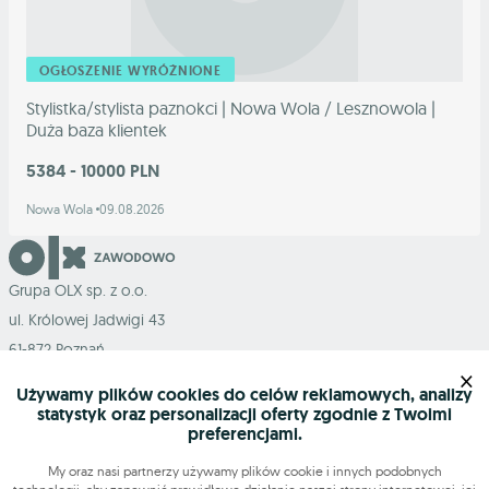
OGŁOSZENIE WYRÓŻNIONE
Stylistka/stylista paznokci | Nowa Wola / Lesznowola |
Duża baza klientek
5384 - 10000 PLN
Nowa Wola
09.08.2026
Grupa OLX sp. z o.o.
ul. Królowej Jadwigi 43
61-872 Poznań
×
Używamy plików cookies do celów reklamowych, analizy
statystyk oraz personalizacji oferty zgodnie z Twoimi
preferencjami.
Mapa serwisu
My oraz nasi partnerzy używamy plików cookie i innych podobnych