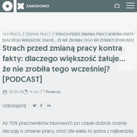
/
/
OLX PRACA
ZMIANA PRACY
STRACH PRZED ZMIANĄ PRACY KONTRA FAKTY:
DLACZEGO WIĘKSZOŚĆ ŻAŁUJE… ŻE NIE ZROBIŁA TEGO WCZEŚNIEJ? [PODCAST]
Strach przed zmianą pracy kontra
fakty: dlaczego większość żałuje…
że nie zrobiła tego wcześniej?
[PODCAST]
20.04.26
4 min.
Redakcja
Udostępnij
Aż 70% pracowników biurowych po czasie dobrze ocenia
decyzję o zmianie pracy, choć dla wielu to jedna z najbardziej