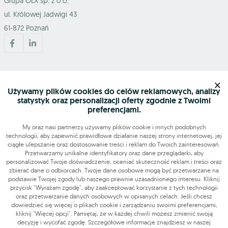
Grupa OLX sp. z o.o.
ul. Królowej Jadwigi 43
61-872 Poznań
Mapa serwisu
×
Używamy plików cookies do celów reklamowych, analizy
statystyk oraz personalizacji oferty zgodnie z Twoimi
Szukasz pracy?
preferencjami.
My oraz nasi partnerzy używamy plików cookie i innych podobnych
technologii, aby zapewnić prawidłowe działanie naszej strony internetowej, jej
Znajdź nas
ciągłe ulepszanie oraz dostosowanie treści i reklam do Twoich zainteresowań.
Przetwarzamy unikalne identyfikatory oraz dane przeglądarki, aby
personalizować Twoje doświadczenie, oceniać skuteczność reklam i treści oraz
Narzędzia
zbierać dane o odbiorcach. Twoje dane osobowe mogą być przetwarzane na
podstawie Twojej zgody lub naszego prawnie uzasadnionego interesu. Kliknij
przycisk "Wyrażam zgodę", aby zaakceptować korzystanie z tych technologii
OLX-praca © 2026. Wszelkie prawa zastrzeżone.
oraz przetwarzanie danych osobowych w opisanych celach. Jeśli chcesz
OLX Praca
Budowa i remonty
Produkcja
Administracja
Sprzedaż
dowiedzieć się więcej o plikach cookie i zarządzaniu swoimi preferencjami,
kliknij "Więcej opcji". Pamiętaj, że w każdej chwili możesz zmienić swoją
Praca dodatkowa i sezonowa
decyzję i wycofać zgodę. Szczegółowe informacje znajdziesz w naszej