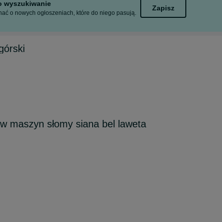
to wyszukiwanie
Zapisz
ać o nowych ogłoszeniach, które do niego pasują.
órski
ów maszyn słomy siana bel laweta