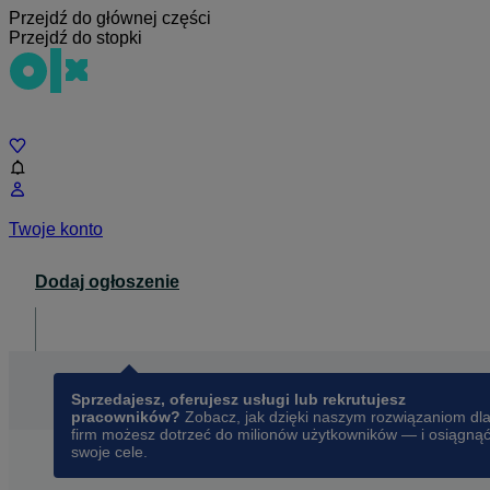
Przejdź do głównej części
Przejdź do stopki
Czat
Twoje konto
Dodaj ogłoszenie
Dla biznesu
opens in a new tab
Sprzedajesz, oferujesz usługi lub rekrutujesz
pracowników?
Zobacz, jak dzięki naszym rozwiązaniom dl
firm możesz dotrzeć do milionów użytkowników — i osiągną
swoje cele.