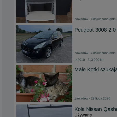
Zawadów - Odświeżono dnia 3
Peugeot 3008 2.
Zawadów - Odświeżono dnia 2
2010 - 213 000 km
Małe Kotki szuka
Zawadów - 29 lipca 2026
Koła Nissan Qashq
Używane