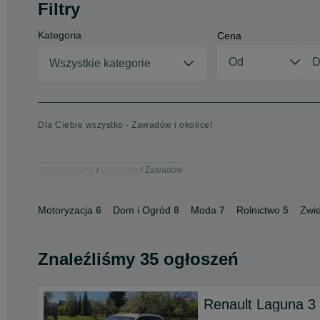
Filtry
Kategoria
Cena
Wszystkie kategorie
Dla Ciebie wszystko - Zawadów i okolice!
Strona główna
Lubelskie
Zawadów
Motoryzacja
6
Dom i Ogród
8
Moda
7
Rolnictwo
5
Zwie
Znaleźliśmy 35 ogłoszeń
Renault Laguna 3 