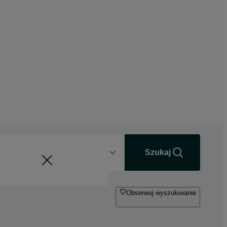
Odległość
+0 km
Szukaj
Obserwuj wyszukiwanie