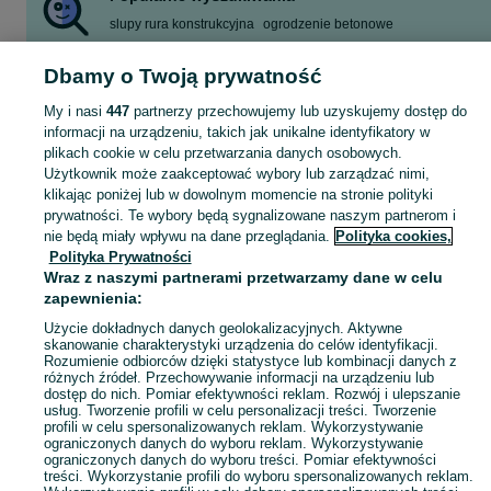
slupy rura konstrukcyjna
ogrodzenie betonowe
słupki betonowe
kosiarka
słupy betonowe
rower
brama
Dbamy o Twoją prywatność
płyty betonowe
Zobacz Więcej
My i nasi
447
partnerzy przechowujemy lub uzyskujemy dostęp do
informacji na urządzeniu, takich jak unikalne identyfikatory w
plikach cookie w celu przetwarzania danych osobowych.
Skorzystaj z największego serwisu ogłoszeniowego - Zakrzówek i okolice! Kupuj to, czego pragniesz i sprzedawaj to, czego już nie potrzebujesz!
Zobacz Więc
Użytkownik może zaakceptować wybory lub zarządzać nimi,
klikając poniżej lub w dowolnym momencie na stronie polityki
prywatności. Te wybory będą sygnalizowane naszym partnerom i
Mapa kategorii
nie będą miały wpływu na dane przeglądania.
Polityka cookies,
Mapa miejscowości
Polityka Prywatności
Mapa ministron
Wraz z naszymi partnerami przetwarzamy dane w celu
zapewnienia:
Popularne wyszukiwania
Użycie dokładnych danych geolokalizacyjnych. Aktywne
skanowanie charakterystyki urządzenia do celów identyfikacji.
Rozumienie odbiorców dzięki statystyce lub kombinacji danych z
różnych źródeł. Przechowywanie informacji na urządzeniu lub
dostęp do nich. Pomiar efektywności reklam. Rozwój i ulepszanie
usług. Tworzenie profili w celu personalizacji treści. Tworzenie
profili w celu spersonalizowanych reklam. Wykorzystywanie
ograniczonych danych do wyboru reklam. Wykorzystywanie
ograniczonych danych do wyboru treści. Pomiar efektywności
treści. Wykorzystanie profili do wyboru spersonalizowanych reklam.