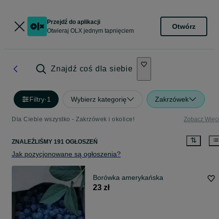
Przejdź do aplikacji
Otwórz
Otwieraj OLX jednym tapnięciem
Znajdź coś dla siebie
Filtry
·
1
Wybierz kategorię
Zakrzówek
Dla Ciebie wszystko - Zakrzówek i okolice!
Zobacz Więc
ZNALEŹLIŚMY 191 OGŁOSZEŃ
Jak pozycjonowane są ogłoszenia?
Borówka amerykańska
23 zł