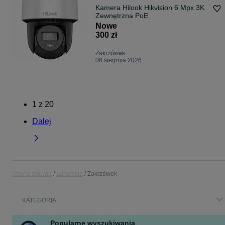
Kamera Hilook Hikvision 6 Mpx 3K
Zewnętrzna PoE
Nowe
300 zł
Zakrzówek
06 sierpnia 2026
1
z
20
Dalej
Strona główna
Lubelskie
Zakrzówek
KATEGORIA
Popularne wyszukiwania