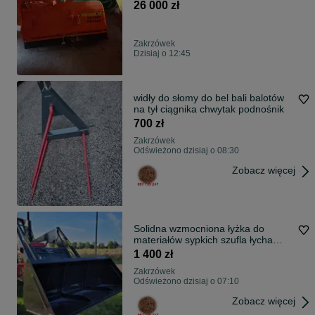
26 000 zł
Zakrzówek
Dzisiaj o 12:45
widły do słomy do bel bali balotów
na tył ciągnika chwytak podnośnik
700 zł
Zakrzówek
Odświeżono dzisiaj o 08:30
Zobacz więcej
Solidna wzmocniona łyżka do
materiałów sypkich szufla łycha
DOWÓZ
1 400 zł
Zakrzówek
Odświeżono dzisiaj o 07:10
Zobacz więcej