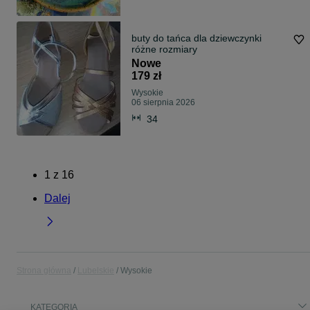
buty do tańca dla dziewczynki
różne rozmiary
Nowe
179 zł
Wysokie
06 sierpnia 2026
34
1
z
16
Dalej
Strona główna
Lubelskie
Wysokie
KATEGORIA