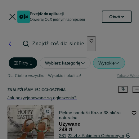
Przejdź do aplikacji
Otwórz
Otwieraj OLX jednym tapnięciem
Znajdź coś dla siebie
Filtry
·
1
Wybierz kategorię
Wysokie
Dla Ciebie wszystko - Wysokie i okolice!
Zobacz Więc
ZNALEŹLIŚMY 152 OGŁOSZENIA
Jak pozycjonowane są ogłoszenia?
Piękne sandałki Kazar 38 skóra
naturalna
Używane
249 zł
261,22 zł z Pakietem Ochronnym