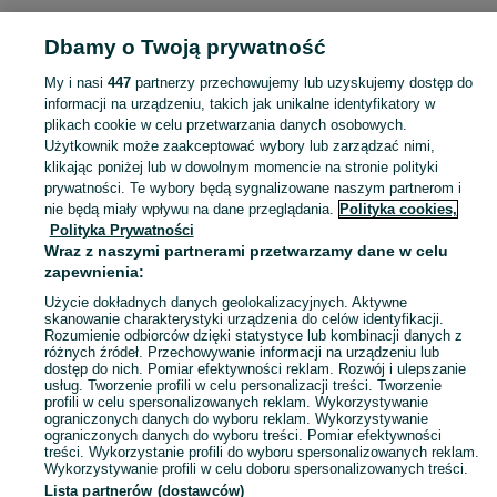
Dbamy o Twoją prywatność
Popularne wyszukiwania
volvo
My i nasi
447
partnerzy przechowujemy lub uzyskujemy dostęp do
informacji na urządzeniu, takich jak unikalne identyfikatory w
plikach cookie w celu przetwarzania danych osobowych.
Skorzystaj z największego serwisu ogłoszeniowego - Wysokie i okolice! Kupuj to, czego pragniesz i sprzedawaj to, czego już nie potrzebujesz!
Zobacz Więc
Użytkownik może zaakceptować wybory lub zarządzać nimi,
klikając poniżej lub w dowolnym momencie na stronie polityki
prywatności. Te wybory będą sygnalizowane naszym partnerom i
Mapa kategorii
nie będą miały wpływu na dane przeglądania.
Polityka cookies,
Mapa miejscowości
Polityka Prywatności
Mapa ministron
Wraz z naszymi partnerami przetwarzamy dane w celu
zapewnienia:
Popularne wyszukiwania
Użycie dokładnych danych geolokalizacyjnych. Aktywne
skanowanie charakterystyki urządzenia do celów identyfikacji.
Rozumienie odbiorców dzięki statystyce lub kombinacji danych z
różnych źródeł. Przechowywanie informacji na urządzeniu lub
dostęp do nich. Pomiar efektywności reklam. Rozwój i ulepszanie
usług. Tworzenie profili w celu personalizacji treści. Tworzenie
profili w celu spersonalizowanych reklam. Wykorzystywanie
ograniczonych danych do wyboru reklam. Wykorzystywanie
ograniczonych danych do wyboru treści. Pomiar efektywności
treści. Wykorzystanie profili do wyboru spersonalizowanych reklam.
Wykorzystywanie profili w celu doboru spersonalizowanych treści.
Lista partnerów (dostawców)