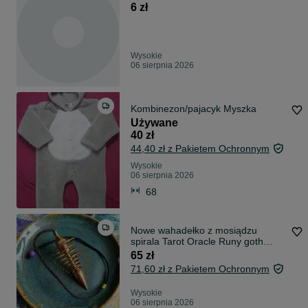
6 zł
Wysokie
06 sierpnia 2026
Kombinezon/pajacyk Myszka
Używane
40 zł
44,40 zł z Pakietem Ochronnym
Wysokie
06 sierpnia 2026
68
Nowe wahadełko z mosiądzu
spirala Tarot Oracle Runy goth
gothic
65 zł
71,60 zł z Pakietem Ochronnym
Wysokie
06 sierpnia 2026