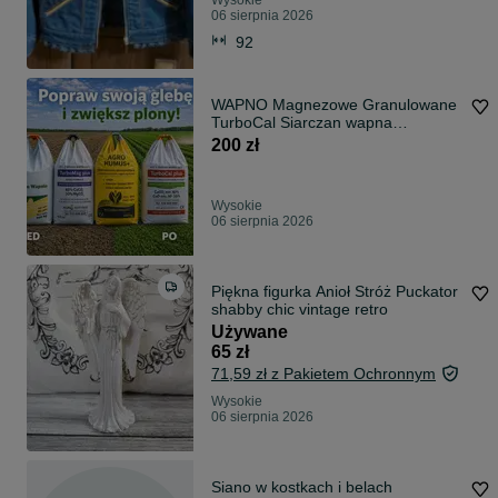
Wysokie
06 sierpnia 2026
92
WAPNO Magnezowe Granulowane
TurboCal Siarczan wapna
Magnezowy Siarczan wapna
200 zł
magnezowy KREDA CZARNA
Siarczan Wapna Magnezowy
Wysokie
06 sierpnia 2026
Piękna figurka Anioł Stróż Puckator
shabby chic vintage retro
Używane
65 zł
71,59 zł z Pakietem Ochronnym
Wysokie
06 sierpnia 2026
Siano w kostkach i belach