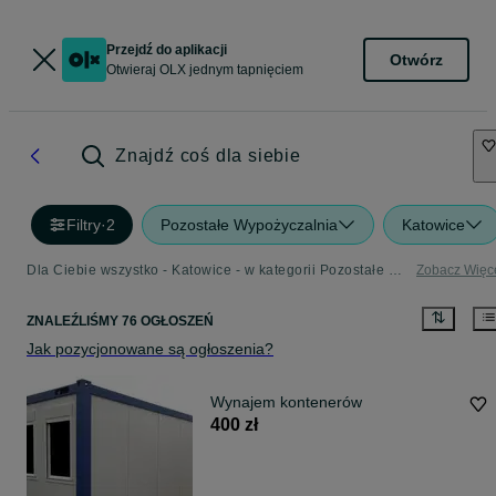
Przejdź do aplikacji
Otwórz
Otwieraj OLX jednym tapnięciem
Znajdź coś dla siebie
Filtry
·
2
Pozostałe Wypożyczalnia
Katowice
Dla Ciebie wszystko - Katowice - w kategorii Pozostałe Wypożyczalnia
Zobacz Więc
ZNALEŹLIŚMY 76 OGŁOSZEŃ
Jak pozycjonowane są ogłoszenia?
Wynajem kontenerów
400 zł