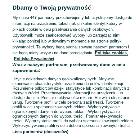
Dbamy o Twoją prywatność
Popularne wyszukiwania
wypozyczalnia rowerów
My i nasi
447
partnerzy przechowujemy lub uzyskujemy dostęp do
informacji na urządzeniu, takich jak unikalne identyfikatory w
plikach cookie w celu przetwarzania danych osobowych.
Skorzystaj z największego serwisu ogłoszeniowego - Katowice i okolice! - kupuj lub sprzedawaj jeszcze wygodniej w kategorii Pozostałe Wypożyczalnia!
Zobacz Więc
Użytkownik może zaakceptować wybory lub zarządzać nimi,
klikając poniżej lub w dowolnym momencie na stronie polityki
prywatności. Te wybory będą sygnalizowane naszym partnerom i
Mapa kategorii
nie będą miały wpływu na dane przeglądania.
Polityka cookies,
Mapa miejscowości
Polityka Prywatności
Mapa ministron
Wraz z naszymi partnerami przetwarzamy dane w celu
zapewnienia:
Popularne wyszukiwania
Użycie dokładnych danych geolokalizacyjnych. Aktywne
skanowanie charakterystyki urządzenia do celów identyfikacji.
Rozumienie odbiorców dzięki statystyce lub kombinacji danych z
różnych źródeł. Przechowywanie informacji na urządzeniu lub
dostęp do nich. Pomiar efektywności reklam. Rozwój i ulepszanie
usług. Tworzenie profili w celu personalizacji treści. Tworzenie
profili w celu spersonalizowanych reklam. Wykorzystywanie
ograniczonych danych do wyboru reklam. Wykorzystywanie
ograniczonych danych do wyboru treści. Pomiar efektywności
treści. Wykorzystanie profili do wyboru spersonalizowanych reklam.
Wykorzystywanie profili w celu doboru spersonalizowanych treści.
Lista partnerów (dostawców)