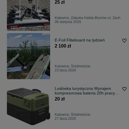
Brynów
25 zł
Katowice, Załęska Hałda-Brynów cz. Zach.
06 sierpnia 2026
E-Foil Fliteboard na tydzień
2 100 zł
Katowice, Śródmieście
23 lipca 2026
Lodówka turystyczna Wynajem
kompresorowa bateria 20h pracy
bez kabla
20 zł
Katowice, Śródmieście
27 lipca 2026