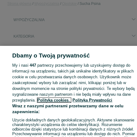
Strona główna
Wypożyczalnia
Opolskie
Sucha Psina
WYPOŻYCZALNIA
KATEGORIA
Skorzystaj z największego serwisu ogłoszeniowego - Sucha Psina i okolice! - kupuj lub sprzedawaj jeszcze wygodniej w kategorii Wypożyczalnia!
Zobacz Więc
Dbamy o Twoją prywatność
My i nasi
447
partnerzy przechowujemy lub uzyskujemy dostęp do
Mapa kategorii
informacji na urządzeniu, takich jak unikalne identyfikatory w plikach
Mapa miejscowości
cookie w celu przetwarzania danych osobowych. Użytkownik może
Mapa ministron
zaakceptować wybory lub zarządzać nimi, klikając poniżej lub w
dowolnym momencie na stronie polityki prywatności. Te wybory będą
Popularne wyszukiwania
sygnalizowane naszym partnerom i nie będą miały wpływu na dane
przeglądania.
Polityka cookies,
Polityka Prywatności
Wraz z naszymi partnerami przetwarzamy dane w celu
zapewnienia:
Użycie dokładnych danych geolokalizacyjnych. Aktywne skanowanie
charakterystyki urządzenia do celów identyfikacji. Rozumienie
odbiorców dzięki statystyce lub kombinacji danych z różnych źródeł.
Przechowywanie informacji na urządzeniu lub dostęp do nich. Pomiar