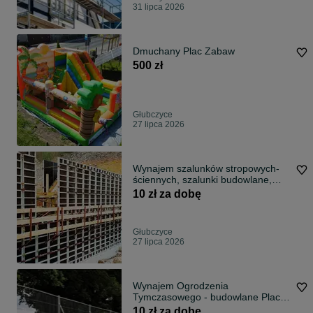
31 lipca 2026
Dmuchany Plac Zabaw
500 zł
Głubczyce
27 lipca 2026
Wynajem szalunków stropowych-
ściennych, szalunki budowlane,
DOKA,PERI
10 zł za dobę
Głubczyce
27 lipca 2026
Wynajem Ogrodzenia
Tymczasowego - budowlane Plac
budowy
10 zł za dobę