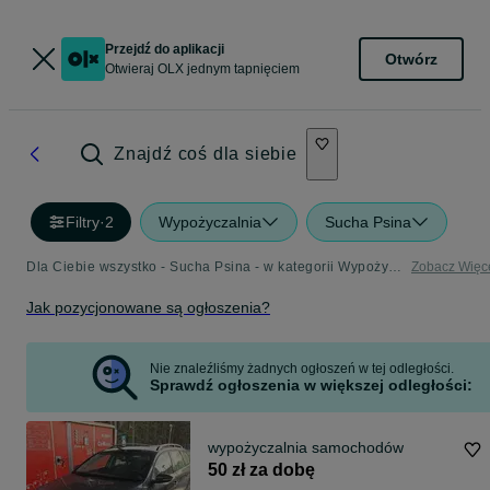
Przejdź do aplikacji
Otwórz
Otwieraj OLX jednym tapnięciem
Znajdź coś dla siebie
Filtry
·
2
Wypożyczalnia
Sucha Psina
Dla Ciebie wszystko - Sucha Psina - w kategorii Wypożyczalnia
Zobacz Więc
Jak pozycjonowane są ogłoszenia?
Nie znaleźliśmy żadnych ogłoszeń w tej odległości.
Sprawdź ogłoszenia w większej odległości:
wypożyczalnia samochodów
50 zł za dobę