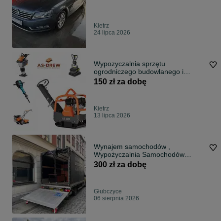
Kietrz
24 lipca 2026
Wypozyczalnia sprzętu
ogrodniczego budowlanego i
elektronarzędzi
150 zł za dobę
Kietrz
13 lipca 2026
Wynajem samochodów ,
Wypożyczalnia Samochodów
DOstawczych, Wynajem aut
300 zł za dobę
Głubczyce
06 sierpnia 2026