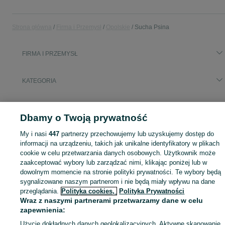
Strona główna
Firma i Przemysł
Opolskie
Sucha Psina
FIRMA I PRZEMYSŁ
KATEGORIA
Zobacz Więc
Sprzedaż sprzętu i wyposażenia dla firm Sucha Psina ▶️ maszyny, biuro i inne ✅ Nowe i używane w atrakcyjnych cenach ✌ Sprawdź oferty na OLX.pl!
Dbamy o Twoją prywatność
Mapa kategorii
My i nasi
447
partnerzy przechowujemy lub uzyskujemy dostęp do
informacji na urządzeniu, takich jak unikalne identyfikatory w plikach
Mapa miejscowości
cookie w celu przetwarzania danych osobowych. Użytkownik może
Mapa ministron
zaakceptować wybory lub zarządzać nimi, klikając poniżej lub w
Popularne wyszukiwania
dowolnym momencie na stronie polityki prywatności. Te wybory będą
sygnalizowane naszym partnerom i nie będą miały wpływu na dane
przeglądania.
Polityka cookies,
Polityka Prywatności
Wraz z naszymi partnerami przetwarzamy dane w celu
zapewnienia:
Użycie dokładnych danych geolokalizacyjnych. Aktywne skanowanie