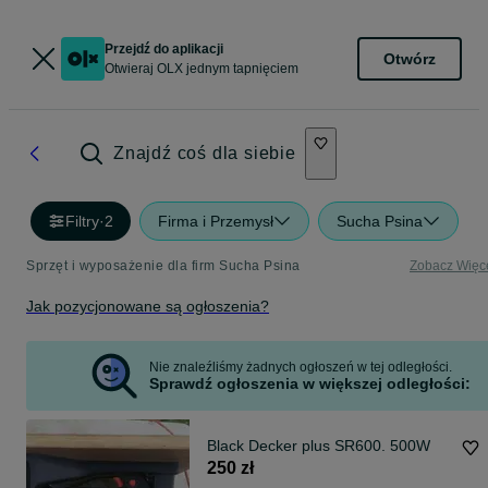
Przejdź do aplikacji
Otwórz
Otwieraj OLX jednym tapnięciem
Znajdź coś dla siebie
Filtry
·
2
Firma i Przemysł
Sucha Psina
Sprzęt i wyposażenie dla firm Sucha Psina
Zobacz Więc
Jak pozycjonowane są ogłoszenia?
Nie znaleźliśmy żadnych ogłoszeń w tej odległości.
Sprawdź ogłoszenia w większej odległości:
Black Decker plus SR600. 500W
250 zł