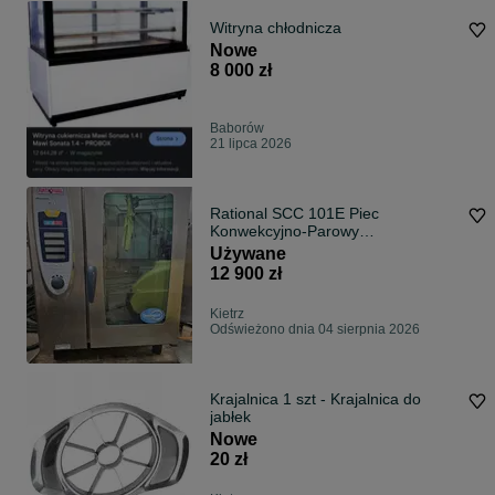
Witryna chłodnicza
Nowe
8 000 zł
Baborów
21 lipca 2026
Rational SCC 101E Piec
Konwekcyjno-Parowy
Przygotowany do pracy!
Używane
12 900 zł
Kietrz
Odświeżono dnia 04 sierpnia 2026
Krajalnica 1 szt - Krajalnica do
jabłek
Nowe
20 zł