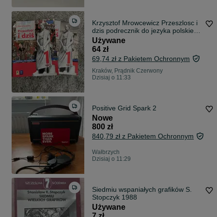
Krzysztof Mrowcewicz Przeszlosc i
dzis podrecznik do jezyka polskiego
czesc 1,2
Używane
64 zł
69,74 zł z Pakietem Ochronnym
Kraków, Prądnik Czerwony
Dzisiaj o 11:33
Positive Grid Spark 2
Nowe
800 zł
840,79 zł z Pakietem Ochronnym
Wałbrzych
Dzisiaj o 11:29
Siedmiu wspaniałych grafików S.
Stopczyk 1988
Używane
7 zł