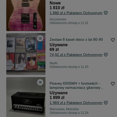
Sample Telecaster p.90
Nowe
1 810 zł
1 880 zł z Pakietem Ochronnym
Kaczanowo
Odświeżono dzisiaj o 11:31
Zestaw 8 kaset disco z lat 80-90
Używane
69 zł
74,92 zł z Pakietem Ochronnym
Marki
Odświeżono dzisiaj o 11:25
Peavey 6505MH + footswitch -
lampowy wzmacniacz gitarowy
20W
Używane
1 899 zł
1 969 zł z Pakietem Ochronnym
Warszawa, Mokotów
Odświeżono dzisiaj o 11:24