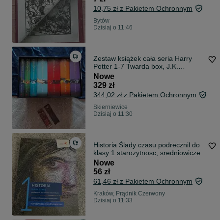
10,75 zł z Pakietem Ochronnym
Bytów
Dzisiaj o 11:46
Zestaw książek cała seria Harry
Potter 1-7 Twarda box, J.K.
Rowling plus gratis
Nowe
329 zł
344,02 zł z Pakietem Ochronnym
Skierniewice
Dzisiaj o 11:30
Historia Ślady czasu podrecznil do
klasy 1 starozytnosc, sredniowicze
Nowe
56 zł
61,46 zł z Pakietem Ochronnym
Kraków, Prądnik Czerwony
Dzisiaj o 11:33