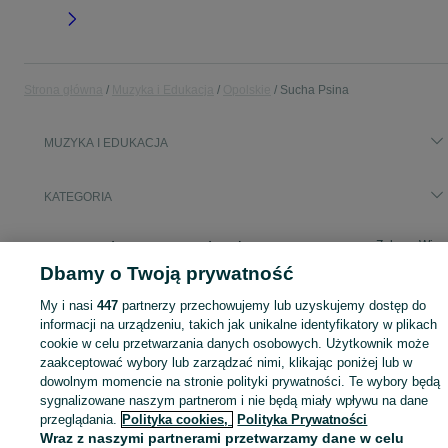
Strona główna
Muzyka i Edukacja
Opolskie
Sucha Psina
MUZYKA I EDUKACJA
KATEGORIA
Zobacz Więc
Sprzedaż towarów dla relaksu, twórczości i nauki Sucha Psina ▶️ Nowe i używane instrumenty, książki, filmy i inne ✌ Kupuj i sprzedawaj na OLX.pl!
Dbamy o Twoją prywatność
Mapa kategorii
My i nasi
447
partnerzy przechowujemy lub uzyskujemy dostęp do
informacji na urządzeniu, takich jak unikalne identyfikatory w plikach
Mapa miejscowości
cookie w celu przetwarzania danych osobowych. Użytkownik może
Mapa ministron
zaakceptować wybory lub zarządzać nimi, klikając poniżej lub w
Popularne wyszukiwania
dowolnym momencie na stronie polityki prywatności. Te wybory będą
sygnalizowane naszym partnerom i nie będą miały wpływu na dane
przeglądania.
Polityka cookies,
Polityka Prywatności
Wraz z naszymi partnerami przetwarzamy dane w celu