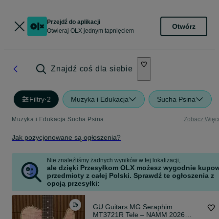
Przejdź do aplikacji
Otwórz
Otwieraj OLX jednym tapnięciem
Znajdź coś dla siebie
Filtry
·
2
Muzyka i Edukacja
Sucha Psina
Muzyka i Edukacja Sucha Psina
Zobacz Więc
Jak pozycjonowane są ogłoszenia?
Nie znaleźliśmy żadnych wyników w tej lokalizacji,
ale dzięki Przesyłkom OLX możesz wygodnie kupo
przedmioty z całej Polski. Sprawdź te ogłoszenia z
opcją przesyłki:
GU Guitars MG Seraphim
MT3721R Tele – NAMM 2026