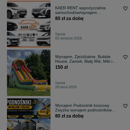
KAER RENT wypożyczalnia
samochodów/wynajem
samochodu/wynajem aut 24/7
80 zł za dobę
Sanok
05 sierpnia 2026
Wynajem, Zjeżdżalnie, Bubble
House, Zamek, Biały Miś, Miki i
Mini
150 zł
Sanok
28 lipca 2026
Wynajem Podnośnik koszowy
Zwyżka wynajem podnośników
koszowych zwyżki
80 zł za dobę