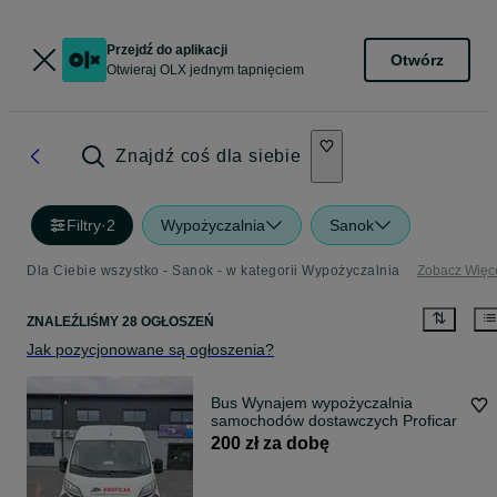
Przejdź do aplikacji
Otwórz
Otwieraj OLX jednym tapnięciem
Znajdź coś dla siebie
Filtry
·
2
Wypożyczalnia
Sanok
Dla Ciebie wszystko - Sanok - w kategorii Wypożyczalnia
Zobacz Więc
ZNALEŹLIŚMY 28 OGŁOSZEŃ
Jak pozycjonowane są ogłoszenia?
Bus Wynajem wypożyczalnia
samochodów dostawczych Proficar
200 zł za dobę