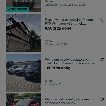
Sanok
Odświeżono dnia 23 lipca 2026
WYRÓŻNIONE
Rusztowanie elewacyjne Plettac
P70 Wynajem +20 ramek
warszawki
0,50 zł za dobę
Sanok
06 sierpnia 2026
Wynajem busów dostawczych
Trafic long Vivaro long transporter
t6
100 zł za dobę
Sanok
28 lipca 2026
Wypożyczalnia aut , wynajem
samochodów Sanok