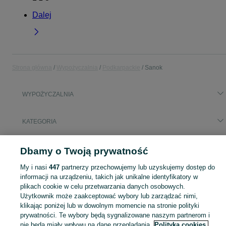
Dalej
Strona główna
Wypożyczalnia
Podkarpackie
Sanok
WYPOŻYCZALNIA
KATEGORIA
Popularne wyszukiwania
Dbamy o Twoją prywatność
wynajem bus 9 osobowy
wynajem łuparki do drewna
My i nasi
447
partnerzy przechowujemy lub uzyskujemy dostęp do
przyczepa kempingowa wynajem
informacji na urządzeniu, takich jak unikalne identyfikatory w
plikach cookie w celu przetwarzania danych osobowych.
Użytkownik może zaakceptować wybory lub zarządzać nimi,
Skorzystaj z największego serwisu ogłoszeniowego - Sanok i okolice! - kupuj lub sprzedawaj jeszcze wygodniej w kategorii Wypożyczalnia!
Zobacz Więc
klikając poniżej lub w dowolnym momencie na stronie polityki
prywatności. Te wybory będą sygnalizowane naszym partnerom i
Mapa kategorii
nie będą miały wpływu na dane przeglądania.
Polityka cookies,