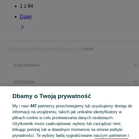
1
z
94
Dalej
Strona główna
Elektronika
Podkarpackie
Sanok
ELEKTRONIKA
KATEGORIA
Dbamy o Twoją prywatność
Popularne wyszukiwania
dysk ssd
My i nasi
447
partnerzy przechowujemy lub uzyskujemy dostęp do
informacji na urządzeniu, takich jak unikalne identyfikatory w
plikach cookie w celu przetwarzania danych osobowych.
Zobacz Więc
Sprzedaż elektroniki Sanok ▶️ szeroki wybór modeli i marek ✅ Nowe i używane oferty w atrakcyjnych cenach ☝ Sprawdź ogłoszenia online na OLX.pl!
Użytkownik może zaakceptować wybory lub zarządzać nimi,
klikając poniżej lub w dowolnym momencie na stronie polityki
prywatności. Te wybory będą sygnalizowane naszym partnerom i
Mapa kategorii