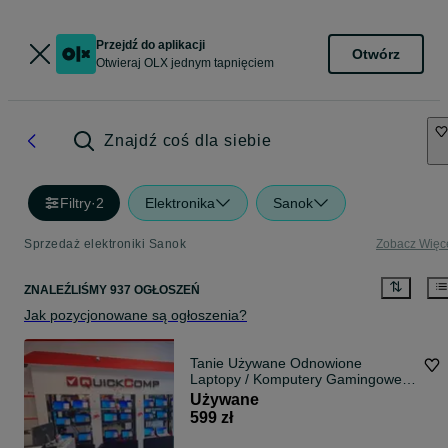
Przejdź do aplikacji
Otwórz
Otwieraj OLX jednym tapnięciem
Znajdź coś dla siebie
Filtry
·
2
Elektronika
Sanok
Sprzedaż elektroniki Sanok
Zobacz Więc
ZNALEŹLIŚMY 937 OGŁOSZEŃ
Jak pozycjonowane są ogłoszenia?
Tanie Używane Odnowione
Laptopy / Komputery Gamingowe /
Konsole - na ROCZNEJ gwarancji -
Używane
QUICK-COMP Przemyśl -
599 zł
Możliwość Kupna na RATY!