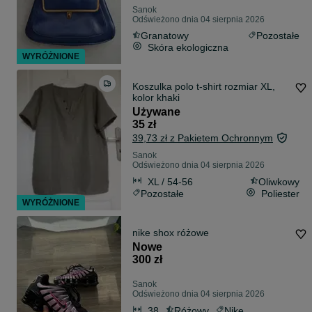
Sanok
Odświeżono dnia 04 sierpnia 2026
Granatowy
Pozostałe
Skóra ekologiczna
WYRÓŻNIONE
Koszulka polo t-shirt rozmiar XL,
kolor khaki
Używane
35 zł
39,73 zł z Pakietem Ochronnym
Sanok
Odświeżono dnia 04 sierpnia 2026
XL / 54-56
Oliwkowy
Pozostałe
Poliester
WYRÓŻNIONE
nike shox różowe
Nowe
300 zł
Sanok
Odświeżono dnia 04 sierpnia 2026
38
Różowy
Nike