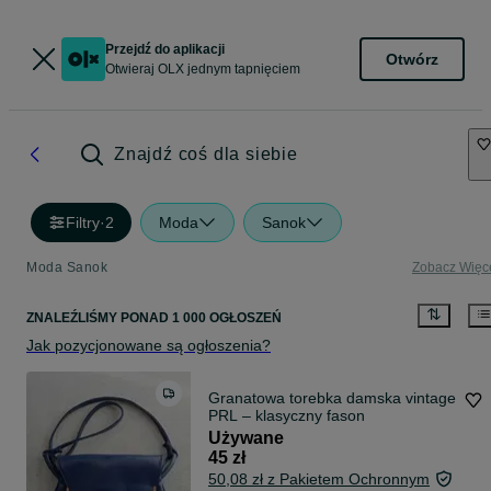
Przejdź do aplikacji
Otwórz
Otwieraj OLX jednym tapnięciem
Znajdź coś dla siebie
Filtry
·
2
Moda
Sanok
Moda Sanok
Zobacz Więc
ZNALEŹLIŚMY
PONAD
1 000 OGŁOSZEŃ
Jak pozycjonowane są ogłoszenia?
Granatowa torebka damska vintage
PRL – klasyczny fason
Używane
45 zł
50,08 zł z Pakietem Ochronnym