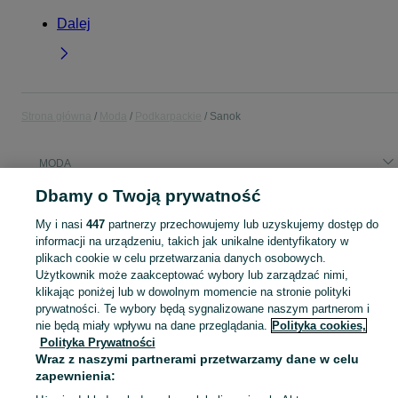
Dalej
Strona główna
Moda
Podkarpackie
Sanok
MODA
Dbamy o Twoją prywatność
KATEGORIA
My i nasi
447
partnerzy przechowujemy lub uzyskujemy dostęp do
informacji na urządzeniu, takich jak unikalne identyfikatory w
Zobacz Więc
Moda Sanok ▶️ Odzież, obuwie, torebki, akcesoria i biżuteria ✅ Nowe i używane w atrakcyjnych cenach ✌ Znajdź najlepsze ogłoszenia na OLX.pl!
plikach cookie w celu przetwarzania danych osobowych.
Użytkownik może zaakceptować wybory lub zarządzać nimi,
klikając poniżej lub w dowolnym momencie na stronie polityki
Mapa kategorii
prywatności. Te wybory będą sygnalizowane naszym partnerom i
nie będą miały wpływu na dane przeglądania.
Polityka cookies,
Mapa miejscowości
Polityka Prywatności
Mapa ministron
Wraz z naszymi partnerami przetwarzamy dane w celu
Popularne wyszukiwania
zapewnienia: