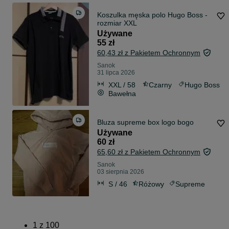
Koszulka męska polo Hugo Boss -
rozmiar XXL
Używane
55 zł
60,43 zł z Pakietem Ochronnym
Sanok
31 lipca 2026
XXL / 58
Czarny
Hugo Boss
Bawełna
Bluza supreme box logo bogo
Używane
60 zł
65,60 zł z Pakietem Ochronnym
Sanok
03 sierpnia 2026
S / 46
Różowy
Supreme
1
z
100