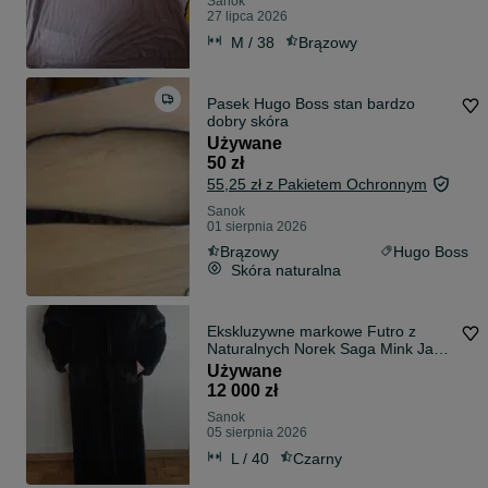
Sanok
27 lipca 2026
M / 38
Brązowy
Pasek Hugo Boss stan bardzo
dobry skóra
Używane
50 zł
55,25 zł z Pakietem Ochronnym
Sanok
01 sierpnia 2026
Brązowy
Hugo Boss
Skóra naturalna
Ekskluzywne markowe Futro z
Naturalnych Norek Saga Mink Jan
Nowe
Używane
12 000 zł
Sanok
05 sierpnia 2026
L / 40
Czarny