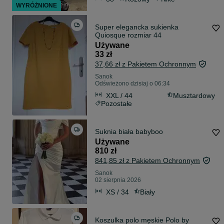
WYRÓŻNIONE
Super elegancka sukienka
Quiosque rozmiar 44
Używane
33 zł
37,66 zł z Pakietem Ochronnym
Sanok
Odświeżono dzisiaj o 06:34
XXL / 44
Musztardowy
Pozostałe
Suknia biała babyboo
Używane
810 zł
841,85 zł z Pakietem Ochronnym
Sanok
02 sierpnia 2026
XS / 34
Biały
Koszulka polo męskie Polo by