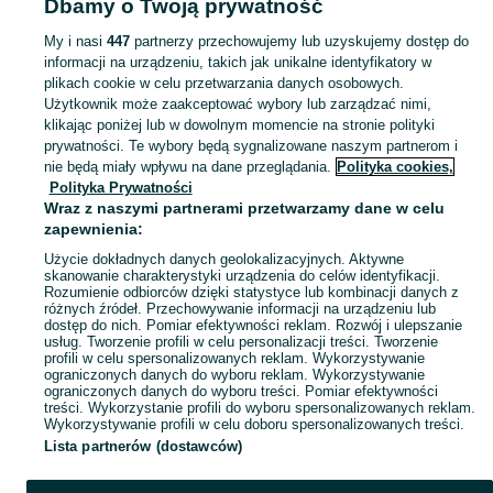
Dbamy o Twoją prywatność
Popularne wyszukiwania
wynajem altanka
sprinter
wynajem ładowarki
laweta
My i nasi
447
partnerzy przechowujemy lub uzyskujemy dostęp do
informacji na urządzeniu, takich jak unikalne identyfikatory w
plikach cookie w celu przetwarzania danych osobowych.
Skorzystaj z największego serwisu ogłoszeniowego - Chełm i okolice! - kupuj lub sprzedawaj jeszcze wygodniej w kategorii Wypożyczalnia!
Zobacz Więc
Użytkownik może zaakceptować wybory lub zarządzać nimi,
klikając poniżej lub w dowolnym momencie na stronie polityki
prywatności. Te wybory będą sygnalizowane naszym partnerom i
Mapa kategorii
nie będą miały wpływu na dane przeglądania.
Polityka cookies,
Mapa miejscowości
Polityka Prywatności
Wraz z naszymi partnerami przetwarzamy dane w celu
Mapa ministron
zapewnienia:
Popularne wyszukiwania
Użycie dokładnych danych geolokalizacyjnych. Aktywne
skanowanie charakterystyki urządzenia do celów identyfikacji.
Rozumienie odbiorców dzięki statystyce lub kombinacji danych z
różnych źródeł. Przechowywanie informacji na urządzeniu lub
dostęp do nich. Pomiar efektywności reklam. Rozwój i ulepszanie
usług. Tworzenie profili w celu personalizacji treści. Tworzenie
profili w celu spersonalizowanych reklam. Wykorzystywanie
ograniczonych danych do wyboru reklam. Wykorzystywanie
ograniczonych danych do wyboru treści. Pomiar efektywności
treści. Wykorzystanie profili do wyboru spersonalizowanych reklam.
Wykorzystywanie profili w celu doboru spersonalizowanych treści.
Lista partnerów (dostawców)