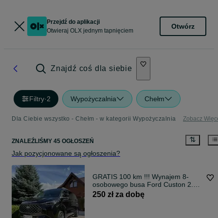
Przejdź do aplikacji
Otwórz
Otwieraj OLX jednym tapnięciem
Znajdź coś dla siebie
Filtry
·
2
Wypożyczalnia
Chełm
Dla Ciebie wszystko - Chełm - w kategorii Wypożyczalnia
Zobacz Więc
ZNALEŹLIŚMY 45 OGŁOSZEŃ
Jak pozycjonowane są ogłoszenia?
GRATIS 100 km !!! Wynajem 8-
osobowego busa Ford Custon 2.5
PHEV 232 KM LONG .
250 zł za dobę