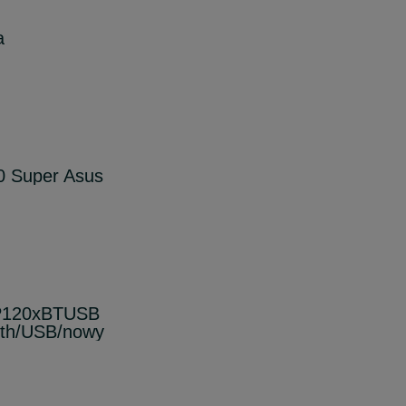
a
0 Super Asus
LP120xBTUSB
oth/USB/nowy