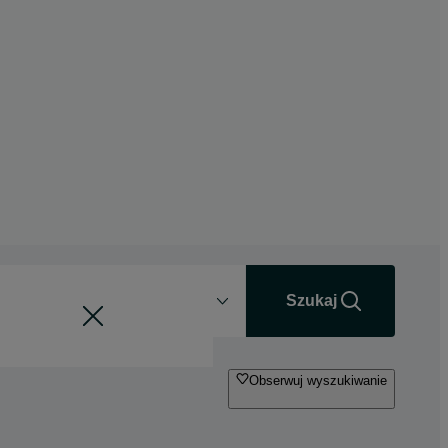
Odległość
+0 km
Szukaj
Obserwuj wyszukiwanie