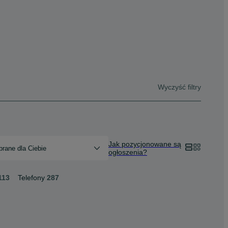
Wyczyść filtry
Jak pozycjonowane są
rane dla Ciebie
ogłoszenia?
113
Telefony
287