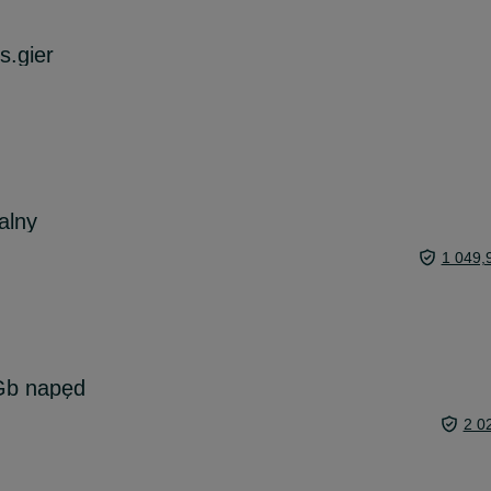
s.gier
alny
1 049,
5Gb napęd
2 0