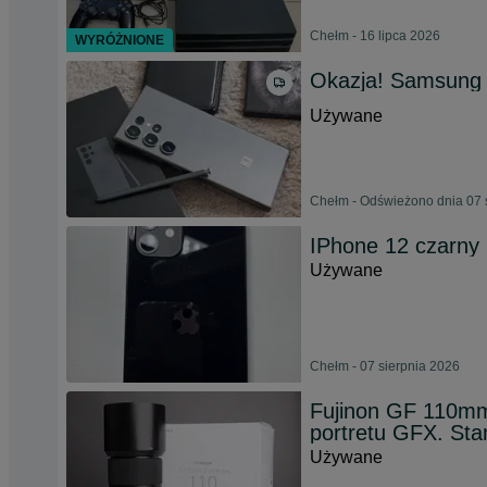
Chełm - 16 lipca 2026
WYRÓŻNIONE
Okazja! Samsung 
Używane
Chełm - Odświeżono dnia 07 
IPhone 12 czarny
Używane
Chełm - 07 sierpnia 2026
Fujinon GF 110m
portretu GFX. Stan
Używane