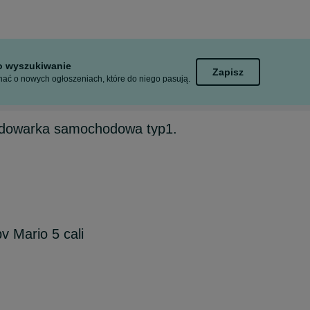
to wyszukiwanie
Zapisz
ać o nowych ogłoszeniach, które do niego pasują.
adowarka samochodowa typ1.
v Mario 5 cali