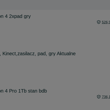
on 4 2xpad gry
526,
 Kinect,zasilacz, pad, gry Aktualne
on 4 Pro 1Tb stan bdb
736,