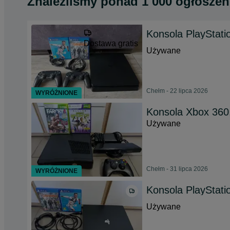
Znaleźliśmy
ponad
1 000 ogłoszeń
Konsola PlayStati
Dostawa gratis
Używane
Chełm - 22 lipca 2026
WYRÓŻNIONE
Konsola Xbox 360,
Używane
Chełm - 31 lipca 2026
WYRÓŻNIONE
Konsola PlayStati
Używane