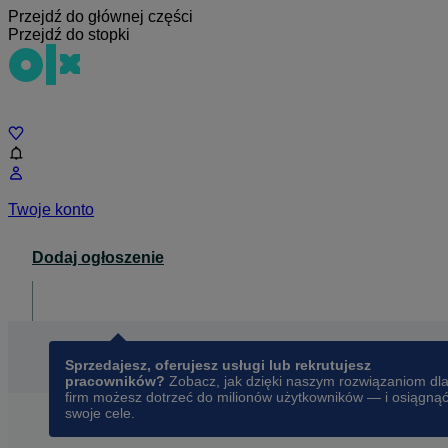
Przejdź do głównej części
Przejdź do stopki
Czat
Twoje konto
Dodaj ogłoszenie
Dla biznesu
opens in a new tab
Sprzedajesz, oferujesz usługi lub rekrutujesz
pracowników?
Zobacz, jak dzięki naszym rozwiązaniom dl
firm możesz dotrzeć do milionów użytkowników — i osiągną
swoje cele.