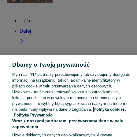
1
z
5
Dalej
Strona główna
Lubelskie
Wychody
Dbamy o Twoją prywatność
My i nasi
447
partnerzy przechowujemy lub uzyskujemy dostęp do
KATEGORIA
informacji na urządzeniu, takich jak unikalne identyfikatory w
plikach cookie w celu przetwarzania danych osobowych.
Użytkownik może zaakceptować wybory lub zarządzać nimi,
Skorzystaj z największego serwisu ogłoszeniowego - Wychody i okolice! Kupuj to, czego pragniesz i sprzedawaj to, czego już nie potrzebujesz!
Zobacz Więc
klikając poniżej lub w dowolnym momencie na stronie polityki
prywatności. Te wybory będą sygnalizowane naszym partnerom i
Mapa kategorii
nie będą miały wpływu na dane przeglądania.
Polityka cookies,
Polityka Prywatności
Mapa miejscowości
Wraz z naszymi partnerami przetwarzamy dane w celu
Mapa ministron
zapewnienia:
Popularne wyszukiwania
Użycie dokładnych danych geolokalizacyjnych. Aktywne