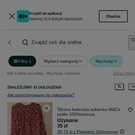
Przejdź do aplikacji
Otwórz
Otwieraj OLX jednym tapnięciem
Znajdź coś dla siebie
Filtry
·
1
Wybierz kategorię
Wychody
Dla Ciebie wszystko - Wychody i okolice!
Zobacz Więc
ZNALEŹLIŚMY 43 OGŁOSZENIA
Jak pozycjonowane są ogłoszenia?
Śliczna kwiecista sukienka M&Co
petite 100%wiskoza
Używane
35 zł
39,73 zł z Pakietem Ochronnym