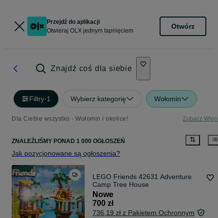
Przejdź do aplikacji
Otwórz
Otwieraj OLX jednym tapnięciem
Znajdź coś dla siebie
Filtry
·
1
Wybierz kategorię
Wołomin
Dla Ciebie wszystko - Wołomin i okolice!
Zobacz Więc
ZNALEŹLIŚMY
PONAD
1 000 OGŁOSZEŃ
Jak pozycjonowane są ogłoszenia?
LEGO Friends 42631 Adventure
Camp Tree House
Nowe
700 zł
736,19 zł z Pakietem Ochronnym