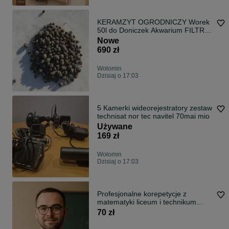
KERAMZYT OGRODNICZY Worek
50l do Doniczek Akwarium FILTR
Wołomin
Nowe
690 zł
Wołomin
Dzisiaj o 17:03
5 Kamerki wideorejestratory zestaw
technisat nor tec navitel 70mai mio
Używane
169 zł
Wołomin
Dzisiaj o 17:03
Profesjonalne korepetycje z
matematyki liceum i technikum
ONLINE
70 zł