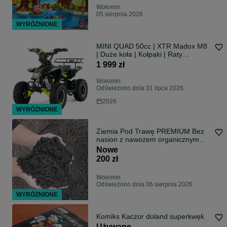
Wołomin
05 sierpnia 2026
WYRÓŻNIONE
MINI QUAD 50cc | XTR Madox M8
| Duże koła | Kołpaki | Raty
dostawa
1 999 zł
Wołomin
Odświeżono dnia 31 lipca 2026
2026
WYRÓŻNIONE
Ziemia Pod Trawę PREMIUM Bez
nasion z nawozem organicznym
Worki / Luzem / BIG BAG
Nowe
200 zł
Wołomin
Odświeżono dnia 06 sierpnia 2026
WYRÓŻNIONE
Komiks Kaczor doland superkwęk
Używane