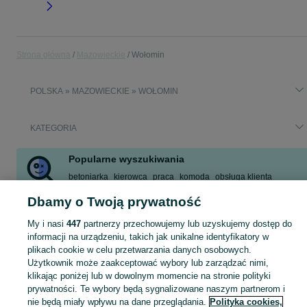
Strona główna
Mazowieckie
Wołomin
POLSKA » MAZOWIECKIE » WOŁOMIN
KATEGORIA
Popularne wyszukiwania
betoniarka
kierowca
praca
komoda
obsługa klienta
pomoc kuchenna
dom do wynajęcia
wynajem mieszkania
Dbamy o Twoją prywatność
Zobacz Więcej
My i nasi
447
partnerzy przechowujemy lub uzyskujemy dostęp do
informacji na urządzeniu, takich jak unikalne identyfikatory w
Skorzystaj z największego serwisu ogłoszeniowego - Wołomin i okolice! Kupuj to, czego pragniesz i sprzedawaj to, czego już nie potrzebujesz!
Zobacz Więc
plikach cookie w celu przetwarzania danych osobowych.
Użytkownik może zaakceptować wybory lub zarządzać nimi,
klikając poniżej lub w dowolnym momencie na stronie polityki
Mapa kategorii
prywatności. Te wybory będą sygnalizowane naszym partnerom i
Mapa miejscowości
nie będą miały wpływu na dane przeglądania.
Polityka cookies,