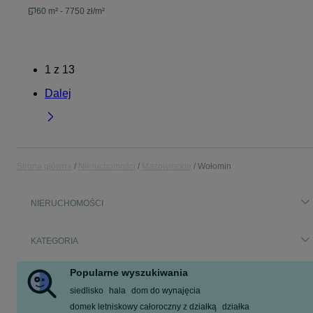
60 m² - 7750 zł/m²
1
z
13
Dalej
Strona główna
Nieruchomości
Mazowieckie
Wołomin
NIERUCHOMOŚCI
KATEGORIA
Popularne wyszukiwania
siedlisko
hala
dom do wynajęcia
domek letniskowy całoroczny z działką
działka