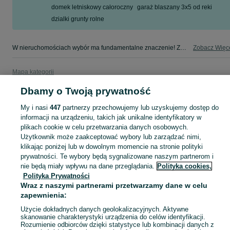
domek letniskowy całoroczny
garaż blaszany 3x5 od reki
dzialki grunty rolne
W nieruchomościach wybór ma fundamentalne znaczenie! Znajdź wymarzony lokal w kategorii Nieruchomości na OLX - Wołomin i okolice!
Zobacz Więc
Mapa kategorii
Mapa miejscowości
Dbamy o Twoją prywatność
Mapa ministron
My i nasi
447
partnerzy przechowujemy lub uzyskujemy dostęp do
Popularne wyszukiwania
informacji na urządzeniu, takich jak unikalne identyfikatory w
plikach cookie w celu przetwarzania danych osobowych.
Użytkownik może zaakceptować wybory lub zarządzać nimi,
klikając poniżej lub w dowolnym momencie na stronie polityki
prywatności. Te wybory będą sygnalizowane naszym partnerom i
nie będą miały wpływu na dane przeglądania.
Polityka cookies,
Polityka Prywatności
Wraz z naszymi partnerami przetwarzamy dane w celu
zapewnienia:
Użycie dokładnych danych geolokalizacyjnych. Aktywne
skanowanie charakterystyki urządzenia do celów identyfikacji.
Rozumienie odbiorców dzięki statystyce lub kombinacji danych z