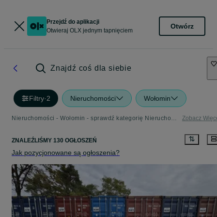
Przejdź do aplikacji
Otwórz
Otwieraj OLX jednym tapnięciem
Znajdź coś dla siebie
Filtry
·
2
Nieruchomości
Wołomin
Nieruchomości - Wołomin - sprawdź kategorię Nieruchomości
Zobacz Więc
ZNALEŹLIŚMY 130 OGŁOSZEŃ
Jak pozycjonowane są ogłoszenia?