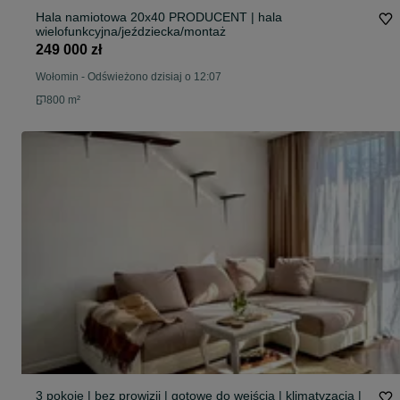
Hala namiotowa 20x40 PRODUCENT | hala
wielofunkcyjna/jeździecka/montaż
249 000 zł
Wołomin
-
Odświeżono dzisiaj o 12:07
800 m²
3 pokoje | bez prowizji | gotowe do wejścia | klimatyzacja |