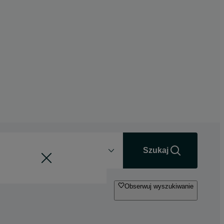
Odległość
+0 km
Szukaj
Obserwuj wyszukiwanie