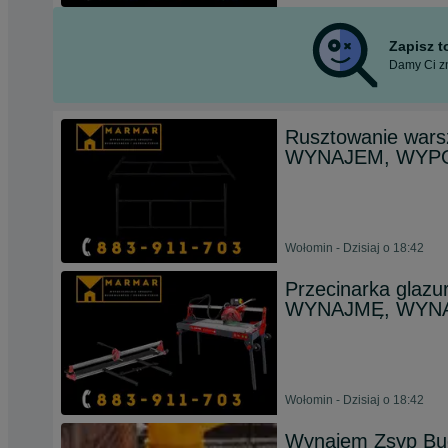
Zapisz 
Damy Ci zn
Rusztowanie war
WYNAJEM, WYPO
Wołomin - Dzisiaj o 18:42
Przecinarka glazu
WYNAJMĘ, WYNA
Wołomin - Dzisiaj o 18:42
Wynajem Zsyp Bu