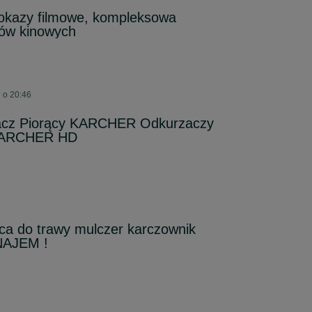
pokazy filmowe, kompleksowa
sów kinowych
 o 20:46
cz Piorący KARCHER Odkurzaczy
 KARCHER HD
ca do trawy mulczer karczownik
NAJEM !