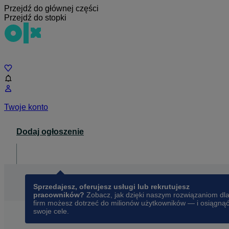
Przejdź do głównej części
Przejdź do stopki
Czat
Twoje konto
Dodaj ogłoszenie
Dla biznesu
opens in a new tab
Sprzedajesz, oferujesz usługi lub rekrutujesz
pracowników?
Zobacz, jak dzięki naszym rozwiązaniom dl
firm możesz dotrzeć do milionów użytkowników — i osiągną
swoje cele.