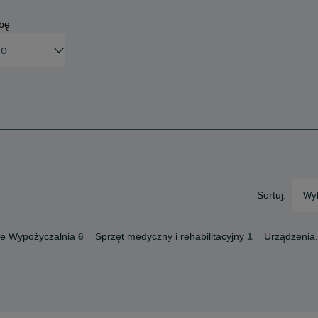
obę
Sortuj:
Wyb
łe Wypożyczalnia
6
Sprzęt medyczny i rehabilitacyjny
1
Urządzenia,