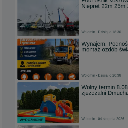
Podnosnik koszo
Niepret 22m 25m
Wołomin - Dzisiaj o 18:30
Wynajem, Podnośn
montaż ozdób świ
Wołomin - Dzisiaj o 20:38
Wolny termin 8.
zjeżdżalni Dmuch
Wołomin - 04 sierpnia 2026
WYRÓŻNIONE