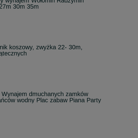
wy wynajem Wołomin Radzymin
 27m 30m 35m
ik koszowy, zwyżka 22- 30m,
ątecznych
08 Wynajem dmuchanych zamków
ańców wodny Plac zabaw Piana Party