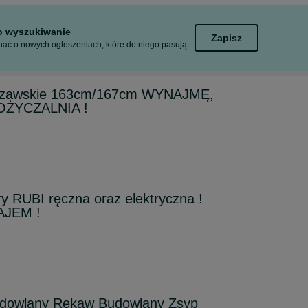
to wyszukiwanie
Zapisz
ać o nowych ogłoszeniach, które do niego pasują.
szawskie 163cm/167cm WYNAJMĘ,
ŻYCZALNIA !
ry RUBI ręczna oraz elektryczna !
JEM !
dowlany Rękaw Budowlany Zsyp