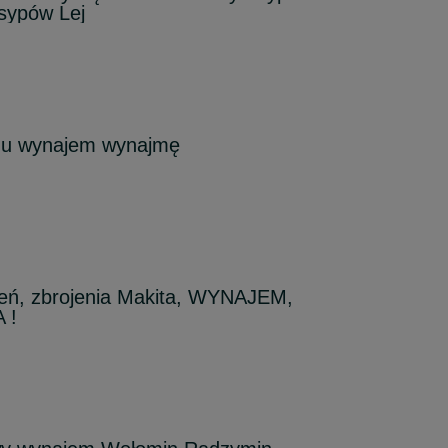
sypów Lej
onu wynajem wynajmę
jeń, zbrojenia Makita, WYNAJEM,
 !