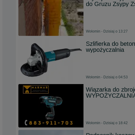
do Gruzu Zsypy Z
Wołomin - Dzisiaj o 13:27
Szlifierka do bet
wypożyczalnia
Wołomin - Dzisiaj o 04:53
Wiązarka do zbro
WYPOŻYCZALNIA
Wołomin - Dzisiaj o 18:42