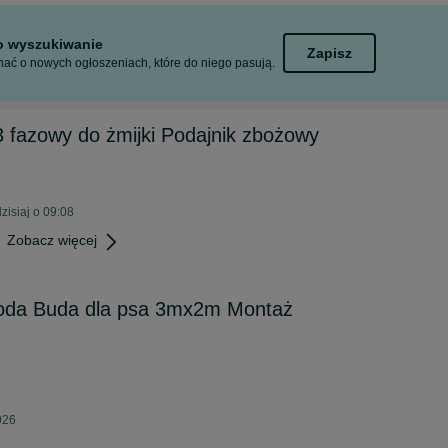
to wyszukiwanie
Zapisz
ać o nowych ogłoszeniach, które do niego pasują.
 3 fazowy do żmijki Podajnik zbożowy
isiaj o 09:08
Zobacz więcej
roda Buda dla psa 3mx2m Montaż
026