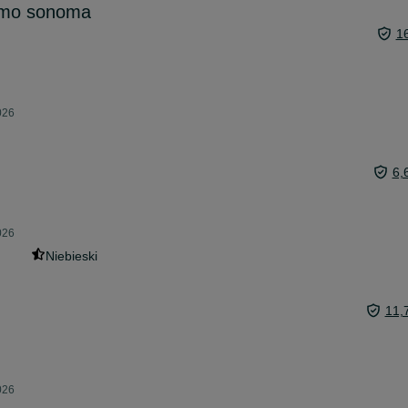
emo sonoma
1
026
6,
026
Niebieski
11,
026