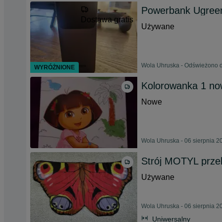
Powerbank Ugree
Dostawa gratis
Używane
Wola Uhruska - Odświeżono d
WYRÓŻNIONE
Kolorowanka 1 now
Nowe
Wola Uhruska - 06 sierpnia 2
Strój MOTYL prze
Używane
Wola Uhruska - 06 sierpnia 2
Uniwersalny