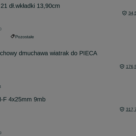
 21 dł.wkładki 13,90cm
34,
0
Pozostałe
uchowy dmuchawa wiatrak do PIECA
176,
4
RN-F 4x25mm 9mb
317,
9