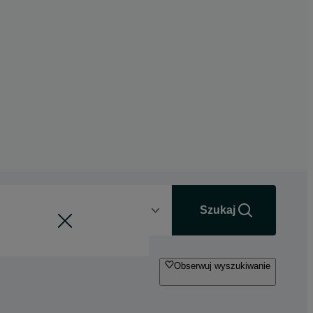
Odległość
+0 km
Szukaj
Obserwuj wyszukiwanie