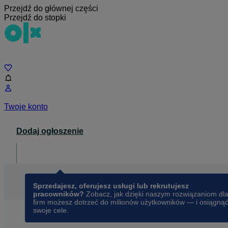
Przejdź do głównej części
Przejdź do stopki
Czat
Twoje konto
Dodaj ogłoszenie
Dla biznesu
opens in a new tab
Sprzedajesz, oferujesz usługi lub rekrutujesz
pracowników?
Zobacz, jak dzięki naszym rozwiązaniom dl
firm możesz dotrzeć do milionów użytkowników — i osiągną
swoje cele.