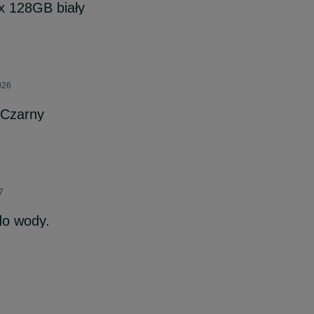
x 128GB biały
026
 Czarny
7
do wody.