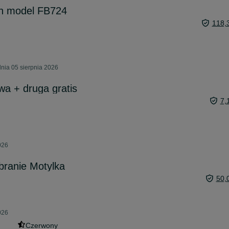
n model FB724
118,
nia 05 sierpnia 2026
a + druga gratis
7,
026
branie Motylka
50,
026
Czerwony