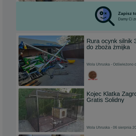
Zapisz 
Damy Ci zn
Rura ocynk silnik
do zboża żmijka
Wola Uhruska - Odświeżono dz
Kojec Klatka Zag
Gratis Solidny
Wola Uhruska - 06 sierpnia 2