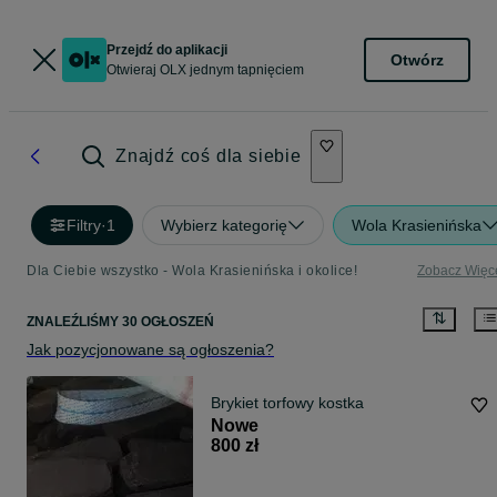
Przejdź do aplikacji
Otwórz
Otwieraj OLX jednym tapnięciem
Znajdź coś dla siebie
Filtry
·
1
Wybierz kategorię
Wola Krasienińska
Dla Ciebie wszystko - Wola Krasienińska i okolice!
Zobacz Więc
ZNALEŹLIŚMY 30 OGŁOSZEŃ
Jak pozycjonowane są ogłoszenia?
Brykiet torfowy kostka
Nowe
800 zł