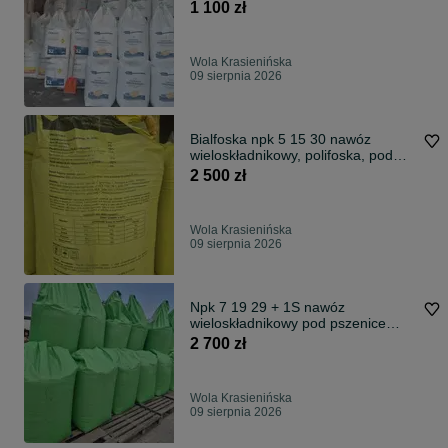
HDS
1 100 zł
Wola Krasienińska
09 sierpnia 2026
Bialfoska npk 5 15 30 nawóz
wieloskładnikowy, polifoska, pod
zboża
2 500 zł
Wola Krasienińska
09 sierpnia 2026
Npk 7 19 29 + 1S nawóz
wieloskładnikowy pod pszenice
rzepak
2 700 zł
Wola Krasienińska
09 sierpnia 2026