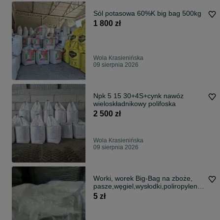
Sól potasowa 60%K big bag 500kg
1 800 zł
Wola Krasienińska
09 sierpnia 2026
Npk 5 15 30+4S+cynk nawóz
wieloskładnikowy polifoska
2 500 zł
Wola Krasienińska
09 sierpnia 2026
Worki, worek Big-Bag na zboże,
pasze,węgiel,wysłodki,poliropyleno
we
5 zł