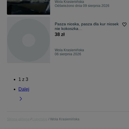
Wola Krasienińska
Odświeżono dnia 09 sierpnia 2026
Pasza nioska, pasza dla kur niosek
nie kokoszka
smakoszka,nutrena,sano
38 zł
Wola Krasienińska
06 sierpnia 2026
1
z
3
Dalej
Strona główna
Lubelskie
Wola Krasienińska