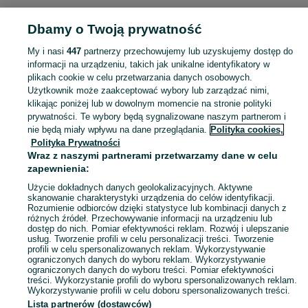
KATEGORIA
Dbamy o Twoją prywatność
Popularne wyszukiwania
My i nasi
447
partnerzy przechowujemy lub uzyskujemy dostęp do
mikrofon akg mini
nawozy
informacji na urządzeniu, takich jak unikalne identyfikatory w
plikach cookie w celu przetwarzania danych osobowych.
Użytkownik może zaakceptować wybory lub zarządzać nimi,
Skorzystaj z największego serwisu ogłoszeniowego - Wola Krasienińska i okolice! Kupuj to, czego pragniesz i sprzedawaj to, czego już nie potrzebujesz!
Zobacz Więc
klikając poniżej lub w dowolnym momencie na stronie polityki
prywatności. Te wybory będą sygnalizowane naszym partnerom i
nie będą miały wpływu na dane przeglądania.
Polityka cookies,
Mapa kategorii
Polityka Prywatności
Mapa miejscowości
Wraz z naszymi partnerami przetwarzamy dane w celu
zapewnienia:
Mapa ministron
Użycie dokładnych danych geolokalizacyjnych. Aktywne
Popularne wyszukiwania
skanowanie charakterystyki urządzenia do celów identyfikacji.
Rozumienie odbiorców dzięki statystyce lub kombinacji danych z
różnych źródeł. Przechowywanie informacji na urządzeniu lub
dostęp do nich. Pomiar efektywności reklam. Rozwój i ulepszanie
usług. Tworzenie profili w celu personalizacji treści. Tworzenie
profili w celu spersonalizowanych reklam. Wykorzystywanie
ograniczonych danych do wyboru reklam. Wykorzystywanie
ograniczonych danych do wyboru treści. Pomiar efektywności
treści. Wykorzystanie profili do wyboru spersonalizowanych reklam.
Wykorzystywanie profili w celu doboru spersonalizowanych treści.
Lista partnerów (dostawców)