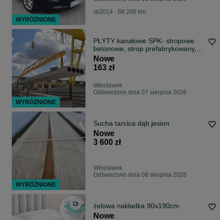
2014 - 68 200 km
WYRÓŻNIONE
PŁYTY kanałowe SPK- stropowe
betonowe, strop prefabrykowany,
transport, montaż, wycena
Nowe
indywidualna, Włocławek
163 zł
Włocławek
Odświeżono dnia 07 sierpnia 2026
WYRÓŻNIONE
Sucha tarcica dąb jesion
Nowe
3 600 zł
Włocławek
Odświeżono dnia 08 sierpnia 2026
WYRÓŻNIONE
żelowa nakładka 90x190cm
Nowe