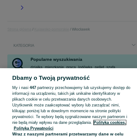
Strona główna
Kujawsko-pomorskie
Włocławek
KATEGORIA
Popularne wyszukiwania
działka
mieszkanie
praca
lodówka
pellet
szafa
meble kuchenne
regał
Dbamy o Twoją prywatność
Zobacz Więcej
My i nasi
447
partnerzy przechowujemy lub uzyskujemy dostęp do
informacji na urządzeniu, takich jak unikalne identyfikatory w
plikach cookie w celu przetwarzania danych osobowych.
Skorzystaj z największego serwisu ogłoszeniowego - Włocławek i okolice! Kupuj to, czego pragniesz i sprzedawaj to, czego już nie potrzebujesz!
Zobacz Więc
Użytkownik może zaakceptować wybory lub zarządzać nimi,
klikając poniżej lub w dowolnym momencie na stronie polityki
Mapa kategorii
prywatności. Te wybory będą sygnalizowane naszym partnerom i
Mapa miejscowości
nie będą miały wpływu na dane przeglądania.
Polityka cookies,
Polityka Prywatności
Mapa ministron
Wraz z naszymi partnerami przetwarzamy dane w celu