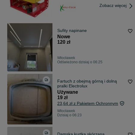
Zobacz więcej
Sufity napinane
Nowe
120 zł
Włocławek
Odświeżono dzisiaj o 06:25
Fartuch z obejmą górną i dolną
pralki Electrolux
Używane
19 zł
23,64 zł z Pakietem Ochronnym
Włocławek
Dzisiaj o 06:23
Damska kurtka skórzana