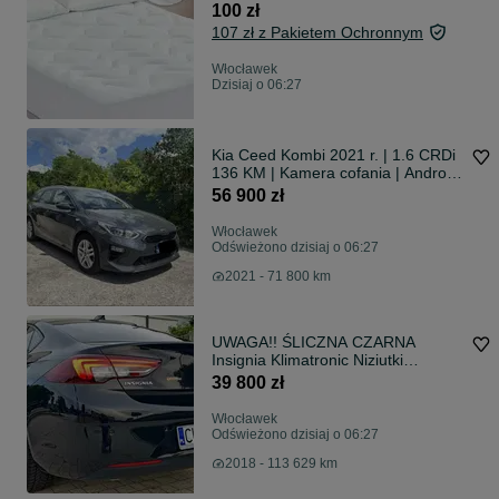
100 zł
107 zł z Pakietem Ochronnym
Włocławek
Dzisiaj o 06:27
Kia Ceed Kombi 2021 r. | 1.6 CRDi
136 KM | Kamera cofania | Android
Auto | Apple CarPlay POLSKI
56 900 zł
SALON
Włocławek
Odświeżono dzisiaj o 06:27
2021 - 71 800 km
UWAGA!! ŚLICZNA CZARNA
Insignia Klimatronic Niziutki
Przebieg 113 Tyś
39 800 zł
Włocławek
Odświeżono dzisiaj o 06:27
2018 - 113 629 km