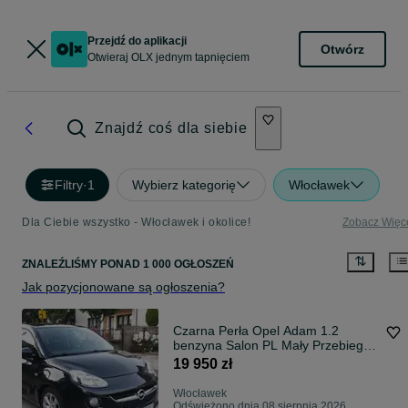
Przejdź do aplikacji
Otwórz
Otwieraj OLX jednym tapnięciem
Znajdź coś dla siebie
Filtry
·
1
Wybierz kategorię
Włocławek
Dla Ciebie wszystko - Włocławek i okolice!
Zobacz Więc
ZNALEŹLIŚMY
PONAD
1 000 OGŁOSZEŃ
Jak pozycjonowane są ogłoszenia?
Czarna Perła Opel Adam 1.2
benzyna Salon PL Mały Przebieg
super Stan Piękne Auto!
19 950 zł
Włocławek
Odświeżono dnia 08 sierpnia 2026