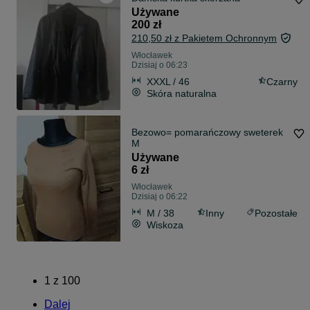
Używane
200 zł
210,50 zł z Pakietem Ochronnym
Włocławek
Dzisiaj o 06:23
XXXL / 46
Czarny
Skóra naturalna
Bezowo= pomarańczowy sweterek
M
Używane
6 zł
Włocławek
Dzisiaj o 06:22
M / 38
Inny
Pozostałe
Wiskoza
1
z
100
Dalej