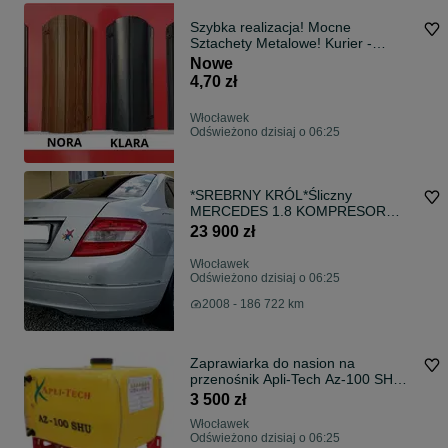
Szybka realizacja! Mocne
Sztachety Metalowe! Kurier -
WYSYŁKA
Nowe
4,70 zł
Włocławek
Odświeżono dzisiaj o 06:25
*SREBRNY KRÓL*Śliczny
MERCEDES 1.8 KOMPRESOR
Niziutki Przebieg 186 Tys
23 900 zł
Włocławek
Odświeżono dzisiaj o 06:25
2008 - 186 722 km
Zaprawiarka do nasion na
przenośnik Apli-Tech Az-100 SHU
Double Jet 12/230V CE oryginał
3 500 zł
nowa z atestem na dofinansowanie
Włocławek
2 dysze zaprawiające
Odświeżono dzisiaj o 06:25