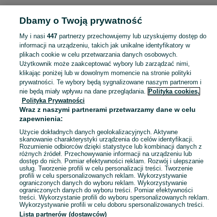
KATEGORIA
Dbamy o Twoją prywatność
Popularne wyszukiwania
My i nasi
447
partnerzy przechowujemy lub uzyskujemy dostęp do
słoiki
informacji na urządzeniu, takich jak unikalne identyfikatory w
plikach cookie w celu przetwarzania danych osobowych.
Użytkownik może zaakceptować wybory lub zarządzać nimi,
Masz coś, czego już nie potrzebujesz? Wejdź na OLX, dodaj ofertę w kategorii Oddam za darmo i oddaj swój przedmiot za darmo! - Włocławek i okolice!
Zobacz Więc
klikając poniżej lub w dowolnym momencie na stronie polityki
prywatności. Te wybory będą sygnalizowane naszym partnerom i
nie będą miały wpływu na dane przeglądania.
Polityka cookies,
Mapa kategorii
Polityka Prywatności
Mapa miejscowości
Wraz z naszymi partnerami przetwarzamy dane w celu
zapewnienia:
Mapa ministron
Użycie dokładnych danych geolokalizacyjnych. Aktywne
Popularne wyszukiwania
skanowanie charakterystyki urządzenia do celów identyfikacji.
Rozumienie odbiorców dzięki statystyce lub kombinacji danych z
różnych źródeł. Przechowywanie informacji na urządzeniu lub
dostęp do nich. Pomiar efektywności reklam. Rozwój i ulepszanie
usług. Tworzenie profili w celu personalizacji treści. Tworzenie
profili w celu spersonalizowanych reklam. Wykorzystywanie
ograniczonych danych do wyboru reklam. Wykorzystywanie
ograniczonych danych do wyboru treści. Pomiar efektywności
treści. Wykorzystanie profili do wyboru spersonalizowanych reklam.
Wykorzystywanie profili w celu doboru spersonalizowanych treści.
Lista partnerów (dostawców)