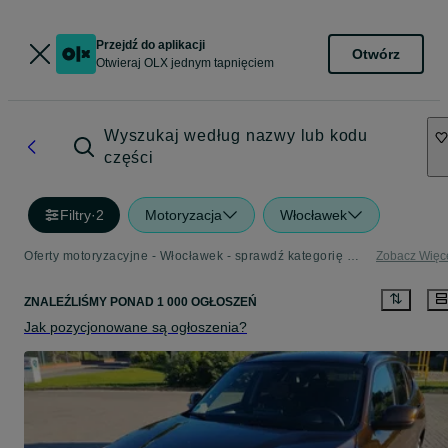
Przejdź do aplikacji
Otwórz
Otwieraj OLX jednym tapnięciem
Wyszukaj według nazwy lub kodu
części
Filtry
·
2
Motoryzacja
Włocławek
Oferty motoryzacyjne - Włocławek - sprawdź kategorię Motoryzacja
Zobacz Więc
ZNALEŹLIŚMY
PONAD
1 000 OGŁOSZEŃ
Jak pozycjonowane są ogłoszenia?