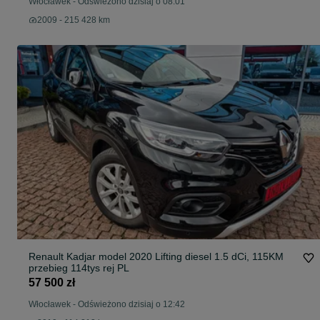
Włocławek
-
Odświeżono dzisiaj o 08:01
2009 - 215 428 km
Renault Kadjar model 2020 Lifting diesel 1.5 dCi, 115KM
przebieg 114tys rej PL
57 500 zł
Włocławek
-
Odświeżono dzisiaj o 12:42