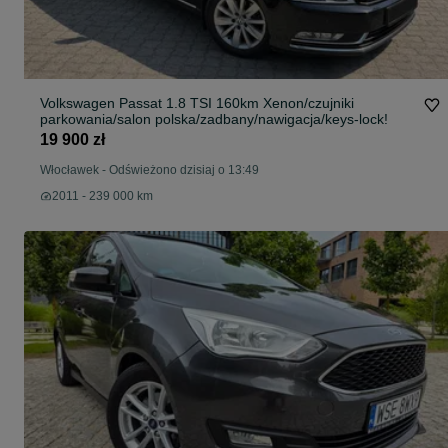
Volkswagen Passat 1.8 TSI 160km Xenon/czujniki
parkowania/salon polska/zadbany/nawigacja/keys-lock!
19 900 zł
Włocławek
-
Odświeżono dzisiaj o 13:49
2011 - 239 000 km