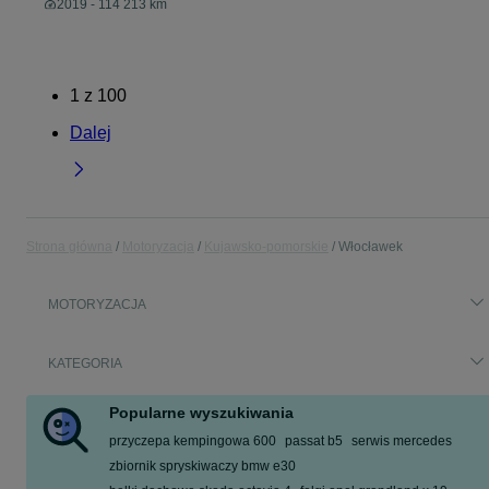
2019 - 114 213 km
1
z
100
Dalej
Strona główna
Motoryzacja
Kujawsko-pomorskie
Włocławek
MOTORYZACJA
KATEGORIA
Popularne wyszukiwania
przyczepa kempingowa 600
passat b5
serwis mercedes
zbiornik spryskiwaczy bmw e30