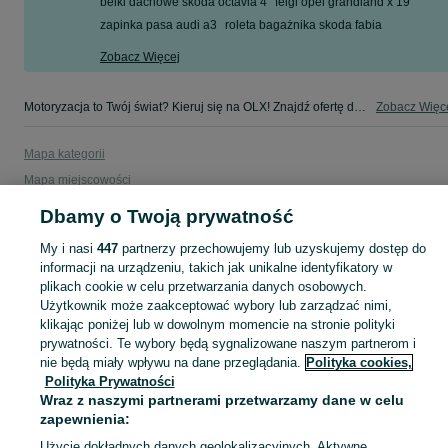
belki dachowe skoda octavia 4
felgi opel grandland x 19
zapinka pasa audi a3
roleta bagażnika skoda fabia
Zobacz Więcej
Motoryzacja to Twój świat? Kieruj się na OLX! Znajdź ofertę dla siebie w kategorii Motoryzacja na OLX - Włocławek i okolice!
Zobacz Więc
Mapa kategorii
Mapa miejscowości
Mapa ministron
Dbamy o Twoją prywatność
Popularne wyszukiwania
My i nasi
447
partnerzy przechowujemy lub uzyskujemy dostęp do
informacji na urządzeniu, takich jak unikalne identyfikatory w
plikach cookie w celu przetwarzania danych osobowych.
Użytkownik może zaakceptować wybory lub zarządzać nimi,
klikając poniżej lub w dowolnym momencie na stronie polityki
prywatności. Te wybory będą sygnalizowane naszym partnerom i
nie będą miały wpływu na dane przeglądania.
Polityka cookies,
Polityka Prywatności
Wraz z naszymi partnerami przetwarzamy dane w celu
zapewnienia:
Użycie dokładnych danych geolokalizacyjnych. Aktywne