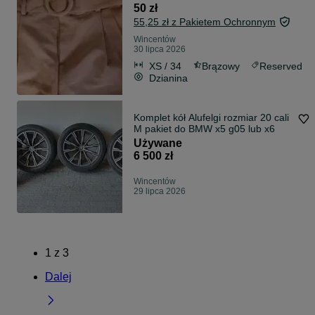
50 zł
55,25 zł z Pakietem Ochronnym
Wincentów
30 lipca 2026
XS / 34
Brązowy
Reserved
Dzianina
Komplet kół Alufelgi rozmiar 20 cali
M pakiet do BMW x5 g05 lub x6
Używane
6 500 zł
Wincentów
29 lipca 2026
1
z
3
Dalej