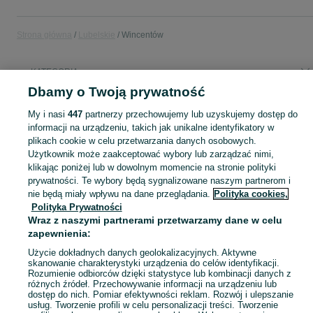
Strona główna
Lubelskie
Wincentów
KATEGORIA
Dbamy o Twoją prywatność
Popularne wyszukiwania
My i nasi
447
partnerzy przechowujemy lub uzyskujemy dostęp do
działka
informacji na urządzeniu, takich jak unikalne identyfikatory w
plikach cookie w celu przetwarzania danych osobowych.
Użytkownik może zaakceptować wybory lub zarządzać nimi,
Skorzystaj z największego serwisu ogłoszeniowego - Wincentów i okolice! Kupuj to, czego pragniesz i sprzedawaj to, czego już nie potrzebujesz!
Zobacz Więc
klikając poniżej lub w dowolnym momencie na stronie polityki
prywatności. Te wybory będą sygnalizowane naszym partnerom i
nie będą miały wpływu na dane przeglądania.
Polityka cookies,
Mapa kategorii
Polityka Prywatności
Mapa miejscowości
Wraz z naszymi partnerami przetwarzamy dane w celu
Mapa ministron
zapewnienia:
Popularne wyszukiwania
Użycie dokładnych danych geolokalizacyjnych. Aktywne
skanowanie charakterystyki urządzenia do celów identyfikacji.
Rozumienie odbiorców dzięki statystyce lub kombinacji danych z
różnych źródeł. Przechowywanie informacji na urządzeniu lub
dostęp do nich. Pomiar efektywności reklam. Rozwój i ulepszanie
usług. Tworzenie profili w celu personalizacji treści. Tworzenie