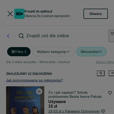
Przejdź do aplikacji
Otwórz
Otwieraj OLX jednym tapnięciem
Znajdź coś dla siebie
Filtry
·
1
Wybierz kategorię
Wincentów
Dla Ciebie wszystko - Wincentów i okolice!
Zobacz Więc
ZNALEŹLIŚMY 22 OGŁOSZENIA
Jak pozycjonowane są ogłoszenia?
Co i jak napisać? Szkoła
podstawowa Beata Iwona Pakuła
Używane
15 zł
19,03 zł z Pakietem Ochronnym