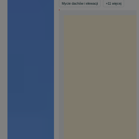
Mycie dachów i elewacji
+
11
więcej