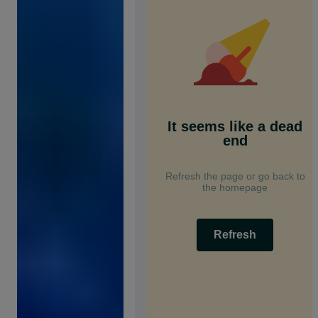
It seems like a dead
end
Refresh the page or go back to
the homepage
Refresh