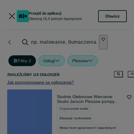
Przejdź do aplikacji
Otwórz
Otwieraj OLX jednym tapnięciem
np. malowanie, tłumaczenia
Filtry
·
2
Usługi
Pleszew
ZNALEŹLIŚMY 115 OGŁOSZEŃ
Jak pozycjonowane są ogłoszenia?
Studnie Głebinowe Wiercenie
Studni Jarocin Pleszew pompy
ciepła
Czyszczenie studni
Elewacje i tynkowanie
Motaż bram garażowych i wjazdowych