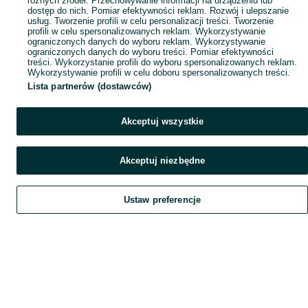
różnych źródeł. Przechowywanie informacji na urządzeniu lub
dostęp do nich. Pomiar efektywności reklam. Rozwój i ulepszanie
usług. Tworzenie profili w celu personalizacji treści. Tworzenie
profili w celu spersonalizowanych reklam. Wykorzystywanie
ograniczonych danych do wyboru reklam. Wykorzystywanie
ograniczonych danych do wyboru treści. Pomiar efektywności
treści. Wykorzystanie profili do wyboru spersonalizowanych reklam.
Wykorzystywanie profili w celu doboru spersonalizowanych treści.
Lista partnerów (dostawców)
Akceptuj wszystkie
Akceptuj niezbędne
Ustaw preferencje
Szukaj
Home
Home
Home
Obserwujesz
Favorite
Favorite
Favorite
Dodaj
List it
List it
List it
Chat
Chat
Chat
Czat
My OLX
My OLX
My OLX
Konto