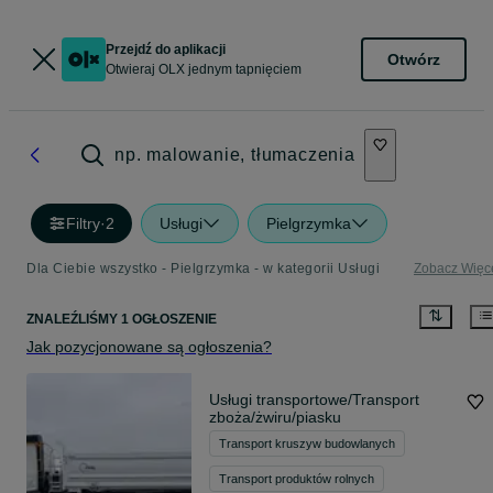
Przejdź do aplikacji
Otwórz
Otwieraj OLX jednym tapnięciem
np. malowanie, tłumaczenia
Filtry
·
2
Usługi
Pielgrzymka
Dla Ciebie wszystko - Pielgrzymka - w kategorii Usługi
Zobacz Więc
ZNALEŹLIŚMY 1 OGŁOSZENIE
Jak pozycjonowane są ogłoszenia?
Usługi transportowe/Transport
zboża/żwiru/piasku
Transport kruszyw budowlanych
Transport produktów rolnych