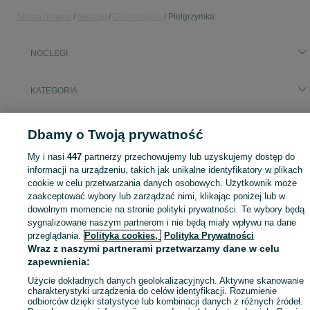
Strona główna
Noclegi
Dolnośląskie
Pielgrzymka
NOCLEGI
KATEGORIA
Zasłużony urlop spędzaj na przyjemnościach! Znajdź idealne miejsce na wypoczynek w kategorii Noclegi na OLX - Pielgrzymka i okolice!
Zobacz Więc
Dbamy o Twoją prywatność
Mapa kategorii
My i nasi
447
partnerzy przechowujemy lub uzyskujemy dostęp do
informacji na urządzeniu, takich jak unikalne identyfikatory w plikach
Mapa miejscowości
cookie w celu przetwarzania danych osobowych. Użytkownik może
Mapa ministron
zaakceptować wybory lub zarządzać nimi, klikając poniżej lub w
dowolnym momencie na stronie polityki prywatności. Te wybory będą
Popularne wyszukiwania
sygnalizowane naszym partnerom i nie będą miały wpływu na dane
przeglądania.
Polityka cookies,
Polityka Prywatności
Wraz z naszymi partnerami przetwarzamy dane w celu
zapewnienia:
Użycie dokładnych danych geolokalizacyjnych. Aktywne skanowanie
charakterystyki urządzenia do celów identyfikacji. Rozumienie
odbiorców dzięki statystyce lub kombinacji danych z różnych źródeł.