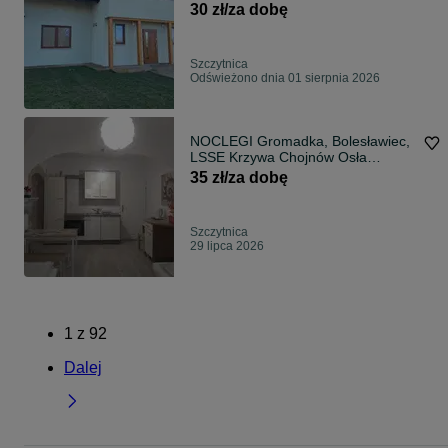
30 zł/za dobę
Szczytnica
Odświeżono dnia 01 sierpnia 2026
NOCLEGI Gromadka, Bolesławiec,
LSSE Krzywa Chojnów Osła
Chościszowice
35 zł/za dobę
Szczytnica
29 lipca 2026
1
z
92
Dalej