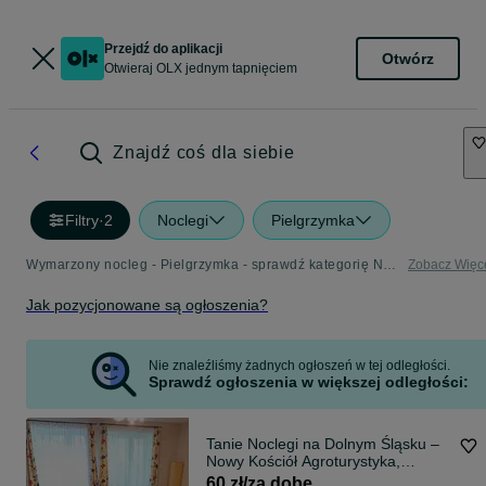
Przejdź do aplikacji
Otwórz
Otwieraj OLX jednym tapnięciem
Znajdź coś dla siebie
Filtry
·
2
Noclegi
Pielgrzymka
Wymarzony nocleg - Pielgrzymka - sprawdź kategorię Noclegi
Zobacz Więc
Jak pozycjonowane są ogłoszenia?
Nie znaleźliśmy żadnych ogłoszeń w tej odległości.
Sprawdź ogłoszenia w większej odległości:
Tanie Noclegi na Dolnym Śląsku –
Nowy Kościół Agroturystyka,
Pokoje, Grupy
60 zł/za dobę