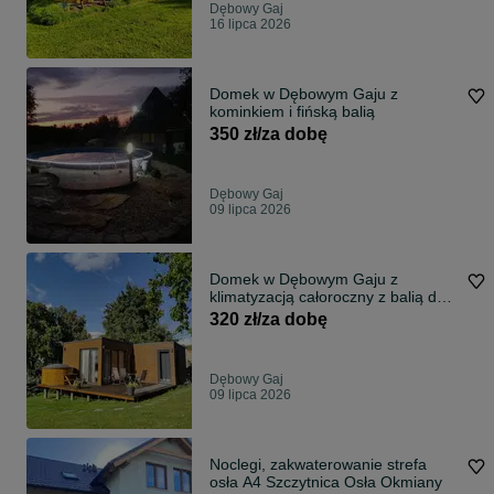
Dębowy Gaj
16 lipca 2026
Domek w Dębowym Gaju z
kominkiem i fińską balią
350 zł/za dobę
Dębowy Gaj
09 lipca 2026
Domek w Dębowym Gaju z
klimatyzacją całoroczny z balią do
wynajęcia
320 zł/za dobę
Dębowy Gaj
09 lipca 2026
Noclegi, zakwaterowanie strefa
osła A4 Szczytnica Osła Okmiany