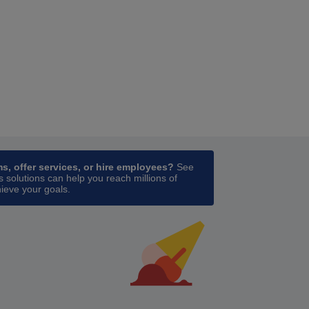
ess
in a new tab
ms, offer services, or hire employees?
See
 solutions can help you reach millions of
ieve your goals.