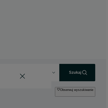
Odległość
+0 km
Szukaj
Obserwuj wyszukiwanie