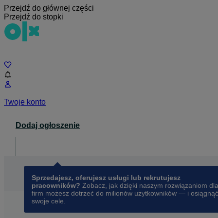
Przejdź do głównej części
Przejdź do stopki
Czat
Twoje konto
Dodaj ogłoszenie
Dla biznesu
opens in a new tab
Sprzedajesz, oferujesz usługi lub rekrutujesz
pracowników?
Zobacz, jak dzięki naszym rozwiązaniom dl
firm możesz dotrzeć do milionów użytkowników — i osiągną
swoje cele.