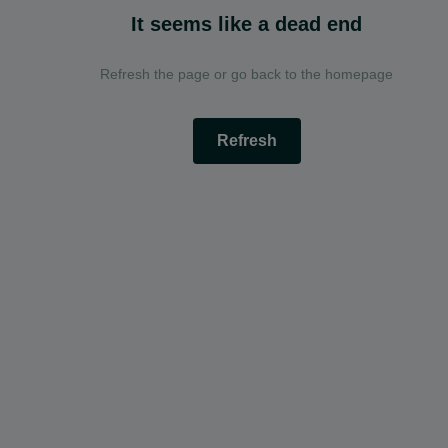
It seems like a dead end
Refresh the page or go back to the homepage
Refresh