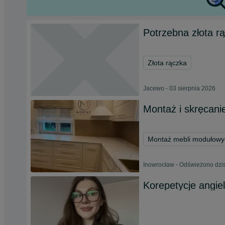
Potrzebna złota r
Złota rączka
Jacewo - 03 sierpnia 2026
Montaż i skręcani
Montaż mebli modułowy
Inowrocław - Odświeżono dzis
Korepetycje angie