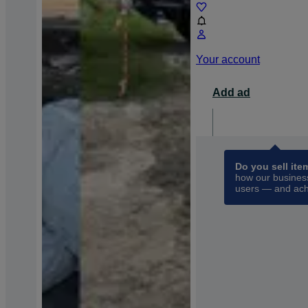
Your account
Add ad
For busin
opens 
Do you sell ite
how our business
users — and ach