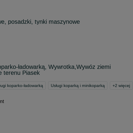
e, posadzki, tynki maszynowe
koparko-ładowarką, Wywrotka,Wywóz ziemi
e terenu Piasek
ługi koparko-ładowarką
Usługi koparką i minikoparką
+
2
więcej
nt