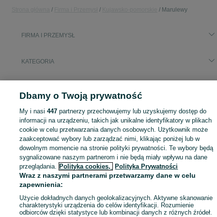
Strona główna
Firma i Przemysł
Kujawsko-pomorskie
Marulewy
FIRMA I PRZEMYSŁ
KATEGORIA
Zobacz Więc
Sprzedaż sprzętu i wyposażenia dla firm Marulewy ▶️ maszyny, biuro i inne ✅ Nowe i używane w atrakcyjnych cenach ✌ Sprawdź oferty na OLX.pl!
Dbamy o Twoją prywatność
Mapa kategorii
My i nasi
447
partnerzy przechowujemy lub uzyskujemy dostęp do
informacji na urządzeniu, takich jak unikalne identyfikatory w plikach
Mapa miejscowości
cookie w celu przetwarzania danych osobowych. Użytkownik może
Mapa ministron
zaakceptować wybory lub zarządzać nimi, klikając poniżej lub w
dowolnym momencie na stronie polityki prywatności. Te wybory będą
Popularne wyszukiwania
sygnalizowane naszym partnerom i nie będą miały wpływu na dane
przeglądania.
Polityka cookies,
Polityka Prywatności
Wraz z naszymi partnerami przetwarzamy dane w celu
zapewnienia:
Użycie dokładnych danych geolokalizacyjnych. Aktywne skanowanie
charakterystyki urządzenia do celów identyfikacji. Rozumienie
odbiorców dzięki statystyce lub kombinacji danych z różnych źródeł.