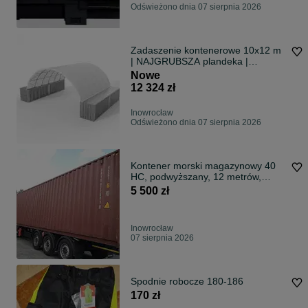
Odświeżono dnia 07 sierpnia 2026
Zadaszenie kontenerowe 10x12 m
| NAJGRUBSZA plandeka |
CAŁOROCZNE!
Nowe
12 324 zł
Inowrocław
Odświeżono dnia 07 sierpnia 2026
Kontener morski magazynowy 40
HC, podwyższany, 12 metrów,
transport
5 500 zł
Inowrocław
07 sierpnia 2026
Spodnie robocze 180-186
170 zł