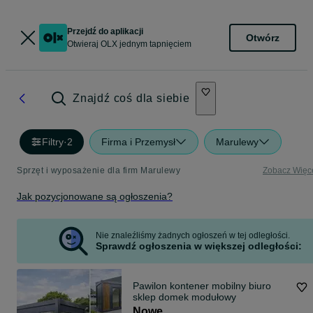
Przejdź do aplikacji
Otwórz
Otwieraj OLX jednym tapnięciem
Znajdź coś dla siebie
Filtry
·
2
Firma i Przemysł
Marulewy
Sprzęt i wyposażenie dla firm Marulewy
Zobacz Więc
Jak pozycjonowane są ogłoszenia?
Nie znaleźliśmy żadnych ogłoszeń w tej odległości.
Sprawdź ogłoszenia w większej odległości:
Pawilon kontener mobilny biuro
sklep domek modułowy
Nowe