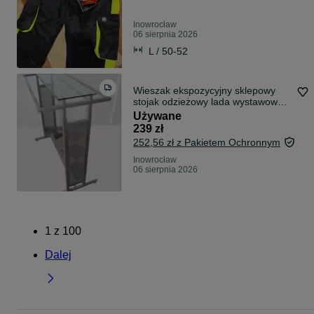
Inowrocław
06 sierpnia 2026
L / 50-52
Wieszak ekspozycyjny sklepowy
stojak odzieżowy lada wystawowa
do sklepu 144 x 117 z półka
Używane
szklaną
239 zł
252,56 zł z Pakietem Ochronnym
Inowrocław
06 sierpnia 2026
1
z
100
Dalej