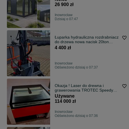
26 900 zł
Inowrocław
Dzisiaj o 07:47
Łuparka hydrauliczna rozdrabniacz
do drzewa nowa nacisk 20ton
dostawa
4 400 zł
Inowrocław
Odświeżono dzisiaj o 07:37
Okazja ! Laser do drewna i
grawerowania TROTEC Speedy
400 Nowa 2025 r.
Używane
114 000 zł
Inowrocław
Odświeżono dzisiaj o 07:36