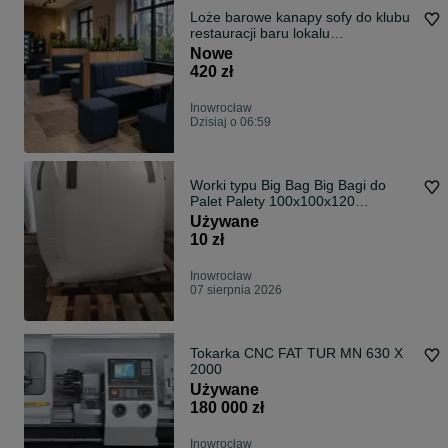
Loże barowe kanapy sofy do klubu
restauracji baru lokalu
PRODUCENT
Nowe
420 zł
Inowrocław
Dzisiaj o 06:59
Worki typu Big Bag Big Bagi do
Palet Palety 100x100x120
100x100x180 cm
Używane
10 zł
Inowrocław
07 sierpnia 2026
Tokarka CNC FAT TUR MN 630 X
2000
Używane
180 000 zł
Inowrocław