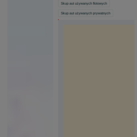
ten sam dzień z gotówką legalna
Skup aut używanych flotowych
firma KAŻDY STAN
Skup aut używanych prywatnych