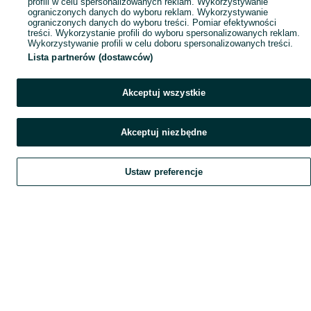
profili w celu spersonalizowanych reklam. Wykorzystywanie
ograniczonych danych do wyboru reklam. Wykorzystywanie
ograniczonych danych do wyboru treści. Pomiar efektywności
treści. Wykorzystanie profili do wyboru spersonalizowanych reklam.
Wykorzystywanie profili w celu doboru spersonalizowanych treści.
Lista partnerów (dostawców)
Akceptuj wszystkie
Akceptuj niezbędne
Ustaw preferencje
Szukaj
Home
Obserwujesz
Favorite
Dodaj
List it
Chat
Czat
My OLX
Konto