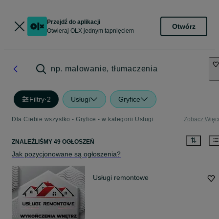
Przejdź do aplikacji
Otwórz
Otwieraj OLX jednym tapnięciem
np. malowanie, tłumaczenia
Filtry
·
2
Usługi
Gryfice
Dla Ciebie wszystko - Gryfice - w kategorii Usługi
Zobacz Więc
ZNALEŹLIŚMY 49 OGŁOSZEŃ
Jak pozycjonowane są ogłoszenia?
Usługi remontowe