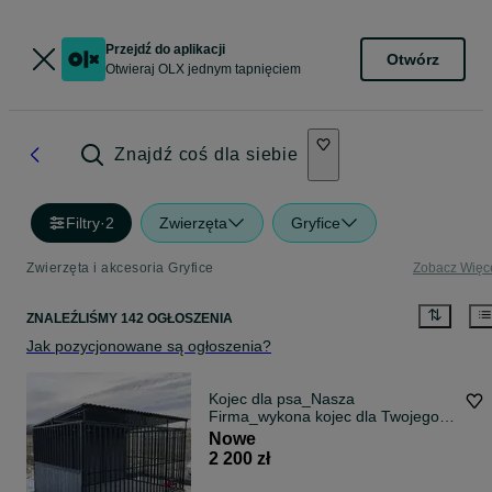
Przejdź do aplikacji
Otwórz
Otwieraj OLX jednym tapnięciem
Znajdź coś dla siebie
Filtry
·
2
Zwierzęta
Gryfice
Zwierzęta i akcesoria Gryfice
Zobacz Więc
ZNALEŹLIŚMY 142 OGŁOSZENIA
Jak pozycjonowane są ogłoszenia?
Kojec dla psa_Nasza
Firma_wykona kojec dla Twojego
psa_DOSTAWA
Nowe
2 200 zł