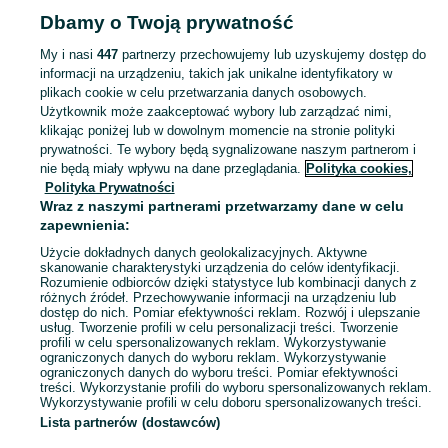
Dbamy o Twoją prywatność
ZWIERZĘTA
My i nasi
447
partnerzy przechowujemy lub uzyskujemy dostęp do
informacji na urządzeniu, takich jak unikalne identyfikatory w
KATEGORIA
plikach cookie w celu przetwarzania danych osobowych.
Użytkownik może zaakceptować wybory lub zarządzać nimi,
Zobacz Więc
Szukasz zwierzaka lub czegoś dla niego? ▶️ Przeglądaj kategorię Zwierzęta na OLX Gryfice i znajdź to, czego potrzebujesz w atrakcyjnych cenach!
klikając poniżej lub w dowolnym momencie na stronie polityki
prywatności. Te wybory będą sygnalizowane naszym partnerom i
nie będą miały wpływu na dane przeglądania.
Polityka cookies,
Mapa kategorii
Polityka Prywatności
Mapa miejscowości
Wraz z naszymi partnerami przetwarzamy dane w celu
zapewnienia:
Mapa ministron
Użycie dokładnych danych geolokalizacyjnych. Aktywne
Popularne wyszukiwania
skanowanie charakterystyki urządzenia do celów identyfikacji.
Rozumienie odbiorców dzięki statystyce lub kombinacji danych z
różnych źródeł. Przechowywanie informacji na urządzeniu lub
dostęp do nich. Pomiar efektywności reklam. Rozwój i ulepszanie
usług. Tworzenie profili w celu personalizacji treści. Tworzenie
profili w celu spersonalizowanych reklam. Wykorzystywanie
ograniczonych danych do wyboru reklam. Wykorzystywanie
ograniczonych danych do wyboru treści. Pomiar efektywności
treści. Wykorzystanie profili do wyboru spersonalizowanych reklam.
Wykorzystywanie profili w celu doboru spersonalizowanych treści.
Lista partnerów (dostawców)