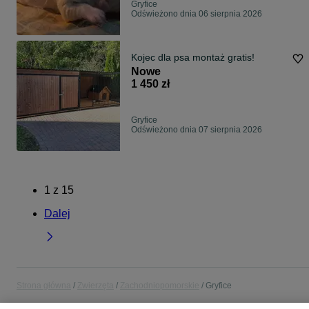
Gryfice
Odświeżono dnia 06 sierpnia 2026
Kojec dla psa montaż gratis!
Nowe
1 450 zł
Gryfice
Odświeżono dnia 07 sierpnia 2026
1
z
15
Dalej
Strona główna
Zwierzęta
Zachodniopomorskie
Gryfice