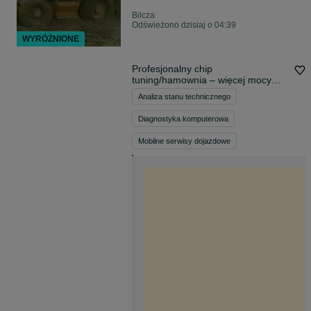
Bilcza
Odświeżono dzisiaj o 04:39
WYRÓŻNIONE
Profesjonalny chip
tuning/hamownia – więcej mocy
mniejsze spalanie PACAR
Analiza stanu technicznego
Pisarczyk Autoserwis & Tuning
Diagnostyka komputerowa
Mobilne serwisy dojazdowe