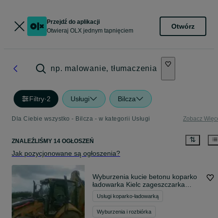
Przejdź do aplikacji
Otwórz
Otwieraj OLX jednym tapnięciem
np. malowanie, tłumaczenia
Filtry
·
2
Usługi
Bilcza
Dla Ciebie wszystko - Bilcza - w kategorii Usługi
Zobacz Więc
ZNALEŹLIŚMY 14 OGŁOSZEŃ
Jak pozycjonowane są ogłoszenia?
Wyburzenia kucie betonu koparko
ładowarka Kielc zageszczarka
podbudowa
Usługi koparko-ładowarką
Wyburzenia i rozbiórka