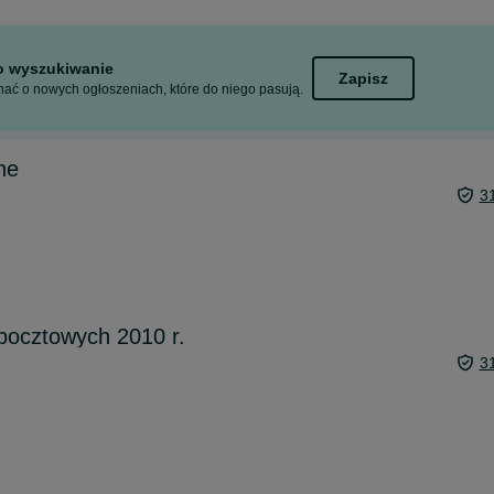
to wyszukiwanie
Zapisz
ać o nowych ogłoszeniach, które do niego pasują.
ne
3
pocztowych 2010 r.
3