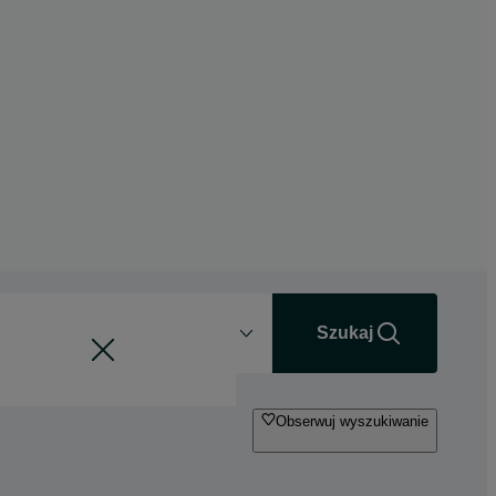
Odległość
+0 km
Szukaj
Obserwuj wyszukiwanie