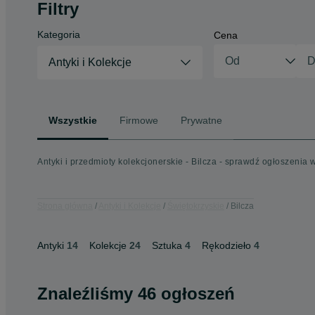
Filtry
Kategoria
Cena
Antyki i Kolekcje
Wszystkie
Firmowe
Prywatne
Antyki i przedmioty kolekcjonerskie - Bilcza - sprawdź ogłoszenia 
Strona główna
Antyki i Kolekcje
Świętokrzyskie
Bilcza
Antyki
14
Kolekcje
24
Sztuka
4
Rękodzieło
4
Znaleźliśmy 46 ogłoszeń