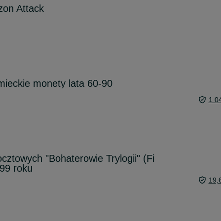
zon Attack
emieckie monety lata 60-90
1 0
cztowych "Bohaterowie Trylogii" (Fi
99 roku
19,