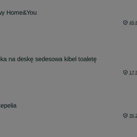
owy Home&You
45,
a na deskę sedesowa kibel toaletę
17,
epelia
35,