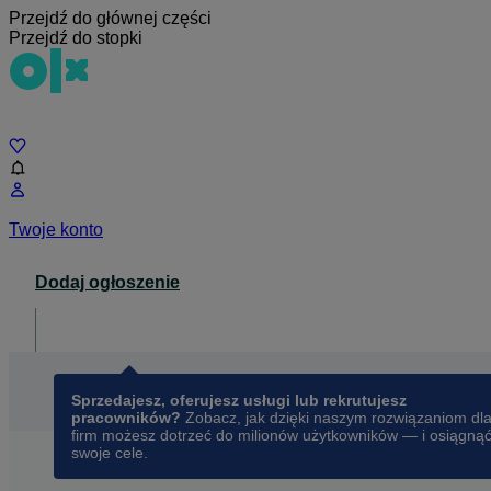
Przejdź do głównej części
Przejdź do stopki
Czat
Twoje konto
Dodaj ogłoszenie
Dla biznesu
opens in a new tab
Sprzedajesz, oferujesz usługi lub rekrutujesz
pracowników?
Zobacz, jak dzięki naszym rozwiązaniom dl
firm możesz dotrzeć do milionów użytkowników — i osiągną
swoje cele.