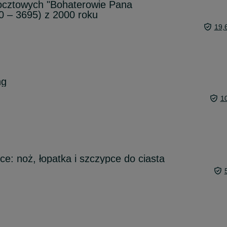
ocztowych "Bohaterowie Pana
0 – 3695) z 2000 roku
19,
ng
1
e: noż, łopatka i szczypce do ciasta