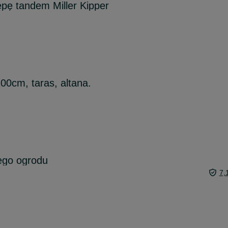
pę tandem Miller Kipper
0cm, taras, altana.
ego ogrodu
7,