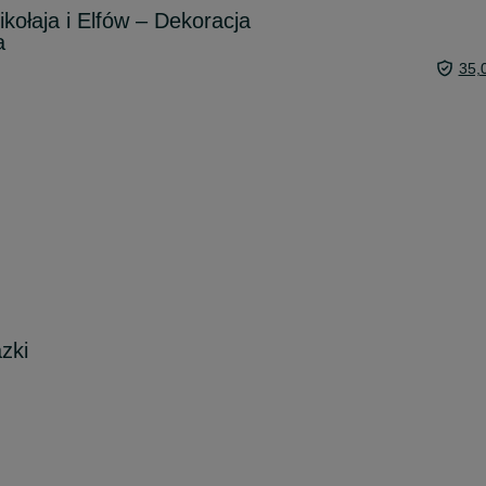
kołaja i Elfów – Dekoracja
a
35,
azki