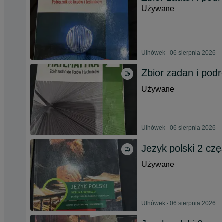
Używane
Ulhówek - 06 sierpnia 2026
Zbior zadan i pod
Używane
Ulhówek - 06 sierpnia 2026
Jezyk polski 2 czę
Używane
Ulhówek - 06 sierpnia 2026