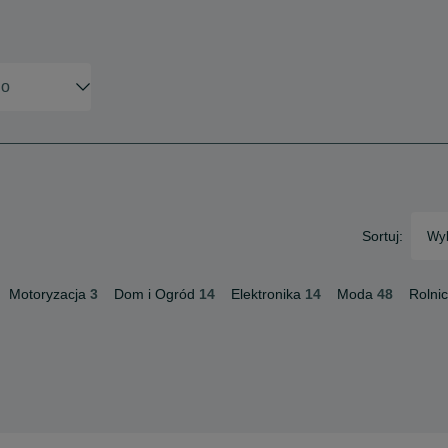
Sortuj:
Wyb
Motoryzacja
3
Dom i Ogród
14
Elektronika
14
Moda
48
Rolni