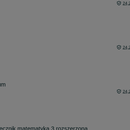
24,
24,
kum
24,
recznik matematyka 3 rozszerzona