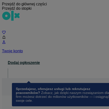
Przejdź do głównej części
Przejdź do stopki
Czat
Twoje konto
Dodaj ogłoszenie
Dla biznesu
opens in a new tab
Sprzedajesz, oferujesz usługi lub rekrutujesz
pracowników?
Zobacz, jak dzięki naszym rozwiązaniom dl
firm możesz dotrzeć do milionów użytkowników — i osiągną
swoje cele.