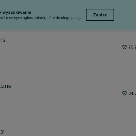
to wyszukiwanie
Zapisz
ać o nowych ogłoszeniach, które do niego pasują.
rs
70,
czne
34,
 2