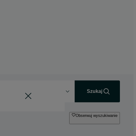
Odległość
+0 km
Szukaj
Obserwuj wyszukiwanie