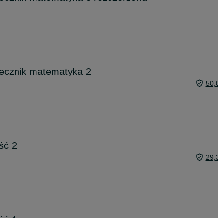
recznik matematyka 2
50,
ść 2
29,