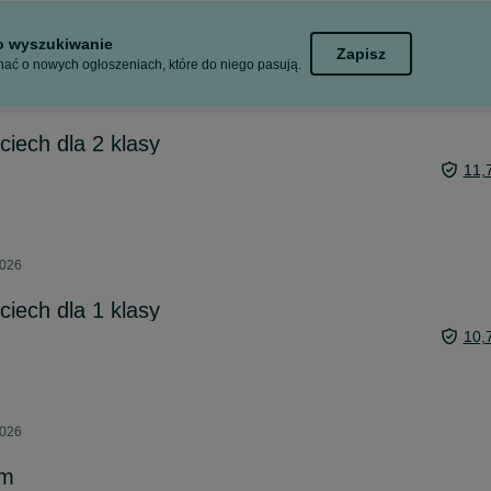
to wyszukiwanie
Zapisz
ać o nowych ogłoszeniach, które do niego pasują.
ciech dla 2 klasy
11,
2026
ciech dla 1 klasy
10,
2026
em