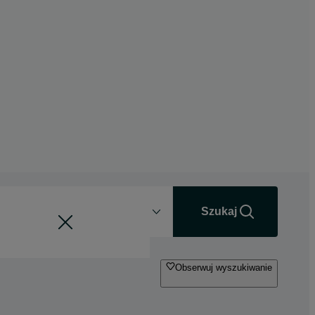
Odległość
+0 km
Szukaj
Obserwuj wyszukiwanie