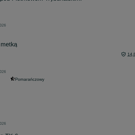
2026
 metką
14,
2026
Pomarańczowy
2026