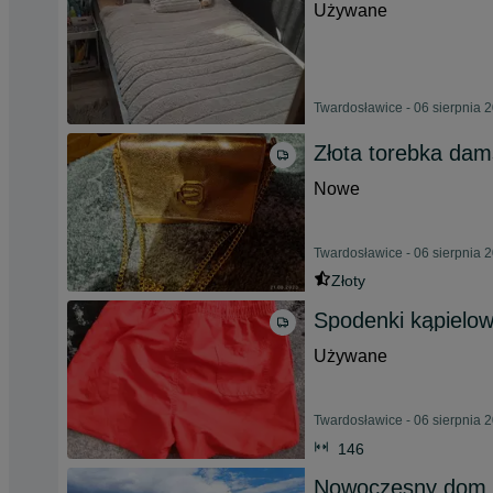
Używane
Twardosławice - 06 sierpnia 
Złota torebka dam
Nowe
Twardosławice - 06 sierpnia 
Złoty
Spodenki kąpielow
Używane
Twardosławice - 06 sierpnia 
146
Nowoczesny dom p