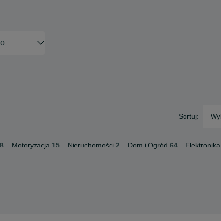
Sortuj:
Wyb
8
Motoryzacja
15
Nieruchomości
2
Dom i Ogród
64
Elektronika