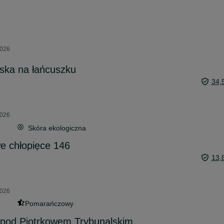
2026
ska na łańcuszku
34,
2026
Skóra ekologiczna
e chłopięce 146
13,
2026
Pomarańczowy
od Piotrkowem Trybunalskim.