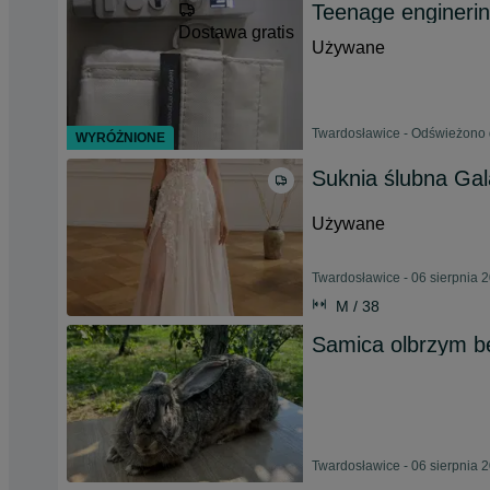
Teenage engineri
Dostawa gratis
Używane
Twardosławice - Odświeżono 
WYRÓŻNIONE
Suknia ślubna Ga
Używane
Twardosławice - 06 sierpnia 
M / 38
Samica olbrzym bel
Twardosławice - 06 sierpnia 