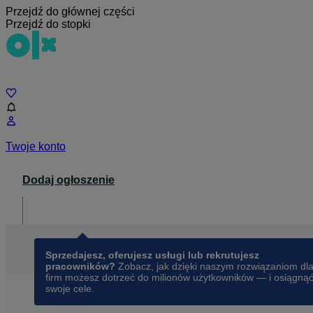
Przejdź do głównej części
Przejdź do stopki
Czat
Twoje konto
Dodaj ogłoszenie
Dla biznesu
opens in a new tab
Sprzedajesz, oferujesz usługi lub rekrutujesz
pracowników?
Zobacz, jak dzięki naszym rozwiązaniom dl
firm możesz dotrzeć do milionów użytkowników — i osiągną
swoje cele.