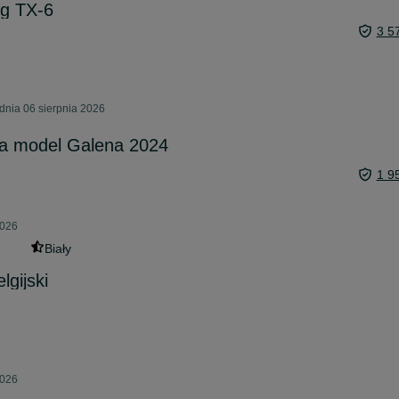
ng TX-6
3 5
dnia 06 sierpnia 2026
la model Galena 2024
1 9
2026
Biały
gijski
2026