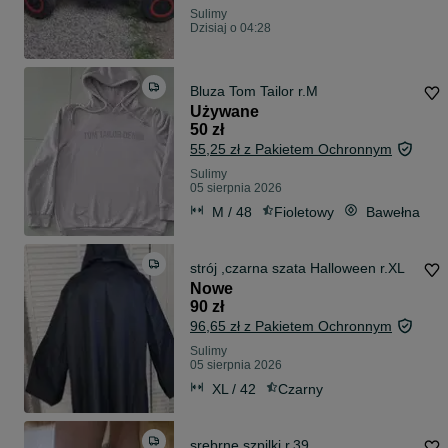
Sulimy
Dzisiaj o 04:28
Bluza Tom Tailor r.M
Używane
50 zł
55,25 zł z Pakietem Ochronnym
Sulimy
05 sierpnia 2026
M / 48
Fioletowy
Bawełna
strój ,czarna szata Halloween r.XL
Nowe
90 zł
96,65 zł z Pakietem Ochronnym
Sulimy
05 sierpnia 2026
XL / 42
Czarny
srebrne szpilki r.39