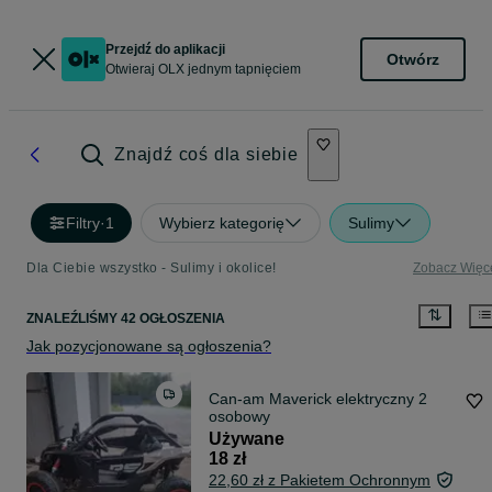
Przejdź do aplikacji
Otwórz
Otwieraj OLX jednym tapnięciem
Znajdź coś dla siebie
Filtry
·
1
Wybierz kategorię
Sulimy
Dla Ciebie wszystko - Sulimy i okolice!
Zobacz Więc
ZNALEŹLIŚMY 42 OGŁOSZENIA
Jak pozycjonowane są ogłoszenia?
Can-am Maverick elektryczny 2
osobowy
Używane
18 zł
22,60 zł z Pakietem Ochronnym