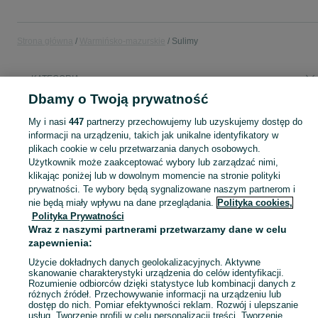
Strona główna
Warmińsko-mazurskie
Sulimy
KATEGORIA
Dbamy o Twoją prywatność
Popularne wyszukiwania
My i nasi
447
partnerzy przechowujemy lub uzyskujemy dostęp do
pług konny
dom
informacji na urządzeniu, takich jak unikalne identyfikatory w
plikach cookie w celu przetwarzania danych osobowych.
Użytkownik może zaakceptować wybory lub zarządzać nimi,
Skorzystaj z największego serwisu ogłoszeniowego - Sulimy i okolice! Kupuj to, czego pragniesz i sprzedawaj to, czego już nie potrzebujesz!
Zobacz Więc
klikając poniżej lub w dowolnym momencie na stronie polityki
prywatności. Te wybory będą sygnalizowane naszym partnerom i
nie będą miały wpływu na dane przeglądania.
Polityka cookies,
Mapa kategorii
Polityka Prywatności
Mapa miejscowości
Wraz z naszymi partnerami przetwarzamy dane w celu
Mapa ministron
zapewnienia:
Popularne wyszukiwania
Użycie dokładnych danych geolokalizacyjnych. Aktywne
skanowanie charakterystyki urządzenia do celów identyfikacji.
Rozumienie odbiorców dzięki statystyce lub kombinacji danych z
różnych źródeł. Przechowywanie informacji na urządzeniu lub
dostęp do nich. Pomiar efektywności reklam. Rozwój i ulepszanie
usług. Tworzenie profili w celu personalizacji treści. Tworzenie