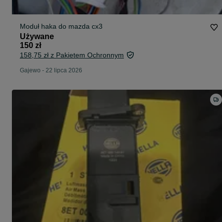
Moduł haka do mazda cx3
Używane
150 zł
158,75 zł z Pakietem Ochronnym
Gajewo
-
22 lipca 2026