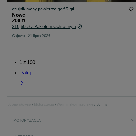
czujnik masy powietrza golf 5 gti
Nowe
200 zł
210,50 zł z Pakietem Ochronnym
Gajewo
-
21 lipca 2026
1
z
100
Dalej
Strona główna
Motoryzacja
Warmińsko-mazurskie
Sulimy
MOTORYZACJA