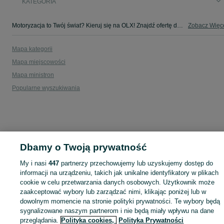
KATEGORIA
Motoryzacja to Twój świat? Kieruj się na OLX! Znajdź ofertę dla siebie w kategorii Motoryzacja na OLX - Sulimy i okolice!
Zobacz Więc
Mapa kategorii
Mapa miejscowości
Mapa ministron
Popularne wyszukiwania
Dbamy o Twoją prywatność
My i nasi
447
partnerzy przechowujemy lub uzyskujemy dostęp do
informacji na urządzeniu, takich jak unikalne identyfikatory w plikach
cookie w celu przetwarzania danych osobowych. Użytkownik może
zaakceptować wybory lub zarządzać nimi, klikając poniżej lub w
dowolnym momencie na stronie polityki prywatności. Te wybory będą
sygnalizowane naszym partnerom i nie będą miały wpływu na dane
przeglądania.
Polityka cookies,
Polityka Prywatności