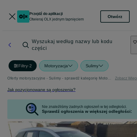
Przejdź do aplikacji
Otwórz
Otwieraj OLX jednym tapnięciem
Wyszukaj według nazwy lub kodu
części
Filtry
·
2
Motoryzacja
Sulimy
Oferty motoryzacyjne - Sulimy - sprawdź kategorię Motoryzacja
Zobacz Więc
Jak pozycjonowane są ogłoszenia?
Nie znaleźliśmy żadnych ogłoszeń w tej odległości.
Sprawdź ogłoszenia w większej odległości: