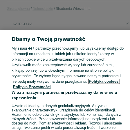
Strona główna
Dolnośląskie
Stradomia Wierzchnia
KATEGORIA
Popularne wyszukiwania
Dbamy o Twoją prywatność
konstruktor
działka
kosiarka
My i nasi
447
partnerzy przechowujemy lub uzyskujemy dostęp do
informacji na urządzeniu, takich jak unikalne identyfikatory w
plikach cookie w celu przetwarzania danych osobowych.
Skorzystaj z największego serwisu ogłoszeniowego - Stradomia Wierzchnia i okolice! Kupuj to, czego pragniesz i sprzedawaj to, czego już nie potrzebujesz!
Zobacz Więc
Użytkownik może zaakceptować wybory lub zarządzać nimi,
klikając poniżej lub w dowolnym momencie na stronie polityki
Mapa kategorii
prywatności. Te wybory będą sygnalizowane naszym partnerom i
nie będą miały wpływu na dane przeglądania.
Polityka cookies,
Mapa miejscowości
Polityka Prywatności
Mapa ministron
Wraz z naszymi partnerami przetwarzamy dane w celu
zapewnienia:
Popularne wyszukiwania
Użycie dokładnych danych geolokalizacyjnych. Aktywne
skanowanie charakterystyki urządzenia do celów identyfikacji.
Rozumienie odbiorców dzięki statystyce lub kombinacji danych z
różnych źródeł. Przechowywanie informacji na urządzeniu lub
dostęp do nich. Pomiar efektywności reklam. Rozwój i ulepszanie
usług. Tworzenie profili w celu personalizacji treści. Tworzenie