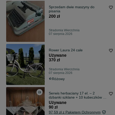
Sprzedam dwie maszyny do
pisania
200 zł
Stradomia Wierzchnia
07 sierpnia 2026
Rower Laura 24 cale
Używane
370 zł
Stradomia Wierzchnia
07 sierpnia 2026
Różowy
Serwis herbaciany 17 el. – 2
dzbanki szklane + 10 kubeczków +
5
Używane
90 zł
97,59 zł z Pakietem Ochronnym