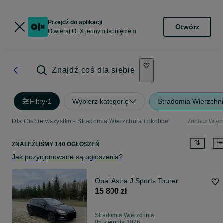
Przejdź do aplikacji
Otwórz
Otwieraj OLX jednym tapnięciem
Znajdź coś dla siebie
Filtry
·
1
Wybierz kategorię
Stradomia Wierzchn
Dla Ciebie wszystko - Stradomia Wierzchnia i okolice!
Zobacz Więc
ZNALEŹLIŚMY 140 OGŁOSZEŃ
Jak pozycjonowane są ogłoszenia?
Opel Astra J Sports Tourer
15 800 zł
Stradomia Wierzchnia
05 sierpnia 2026