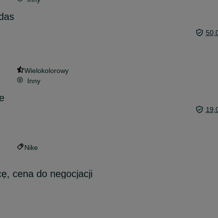
idas
50,
Wielokolorowy
Inny
e
19,
Nike
, cena do negocjacji