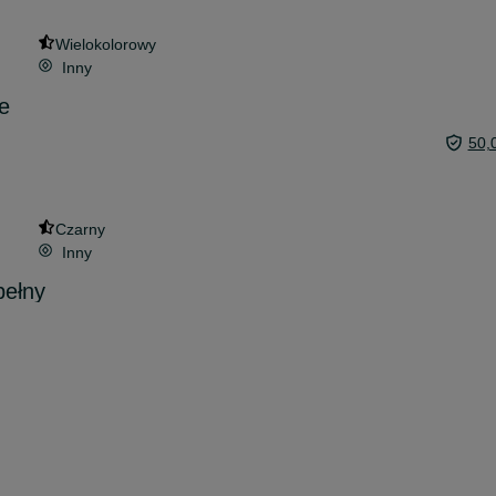
Wielokolorowy
Inny
e
50,
Czarny
Inny
pełny