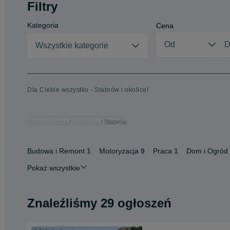
Filtry
Kategoria
Cena
Wszystkie kategorie
Dla Ciebie wszystko - Stabrów i okolice!
Strona główna
Lubelskie
Stabrów
Budowa i Remont
1
Motoryzacja
9
Praca
1
Dom i Ogród
Pokaż wszystkie
Znaleźliśmy 29 ogłoszeń