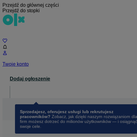
Przejdź do głównej części
Przejdź do stopki
Czat
Twoje konto
Dodaj ogłoszenie
Dla biznesu
opens in a new tab
Sprzedajesz, oferujesz usługi lub rekrutujesz
pracowników?
Zobacz, jak dzięki naszym rozwiązaniom dl
firm możesz dotrzeć do milionów użytkowników — i osiągną
swoje cele.