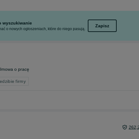
to wyszukiwanie
Zapisz
ać o nowych ogłoszeniach, które do niego pasują.
Umowa o pracę
edzibie firmy
262,