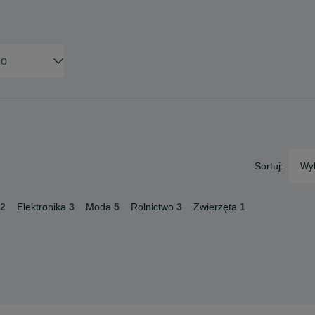
Sortuj:
Wyb
2
Elektronika
3
Moda
5
Rolnictwo
3
Zwierzęta
1