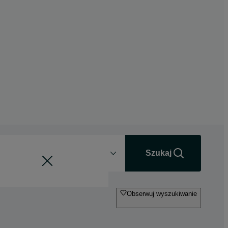
Odległość
+0 km
Szukaj
Obserwuj wyszukiwanie