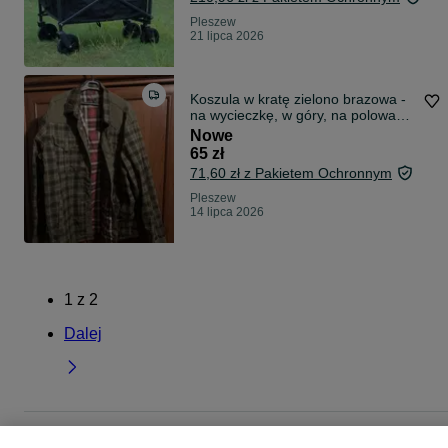
Pleszew
21 lipca 2026
Koszula w kratę zielono brazowa -
na wycieczkę, w góry, na polowanie
itp. / XXXL nowa
Nowe
65 zł
71,60 zł z Pakietem Ochronnym
Pleszew
14 lipca 2026
1
z
2
Dalej
Strona główna
Sport i Hobby
Turystyka
Pozostała turystyka
Pozostała