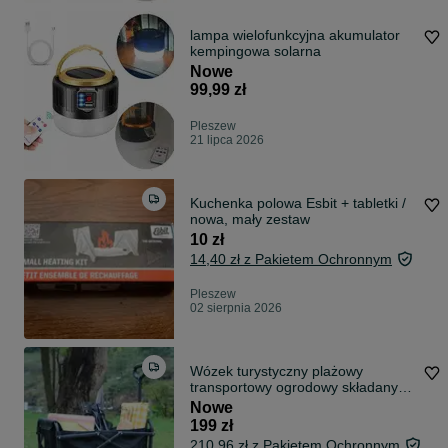
lampa wielofunkcyjna akumulator
kempingowa solarna
Nowe
99,99 zł
Pleszew
21 lipca 2026
Kuchenka polowa Esbit + tabletki /
nowa, mały zestaw
10 zł
14,40 zł z Pakietem Ochronnym
Pleszew
02 sierpnia 2026
Wózek turystyczny plażowy
transportowy ogrodowy składany
mocny do 60 kg
Nowe
199 zł
210,96 zł z Pakietem Ochronnym