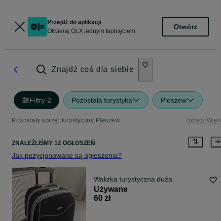
Przejdź do aplikacji
Otwórz
Otwieraj OLX jednym tapnięciem
Znajdź coś dla siebie
Filtry
·
2
Pozostała turystyka
Pleszew
Pozostały sprzęt turystyczny Pleszew
Zobacz Więc
ZNALEŹLIŚMY 12 OGŁOSZEŃ
Jak pozycjonowane są ogłoszenia?
Walizka turystyczna duża
Używane
60 zł