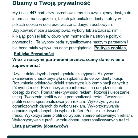
Dbamy o Twoją prywatność
turystyka - Wielkopolskie
Pozostała turystyka - Pleszew
My i nasi
447
partnerzy przechowujemy lub uzyskujemy dostęp do
informacji na urządzeniu, takich jak unikalne identyfikatory w
KATEGORIA
plikach cookie w celu przetwarzania danych osobowych.
Użytkownik może zaakceptować wybory lub zarządzać nimi,
Zobacz Więc
Sprzedaż pozostałego sprzętu turystycznego Pleszew ▶️ Aktualne oferty ✅ Duży wybór produktów w atrakcyjnych cenach ✌ Znajdź ogłoszenia na OLX.pl!
klikając poniżej lub w dowolnym momencie na stronie polityki
prywatności. Te wybory będą sygnalizowane naszym partnerom i
nie będą miały wpływu na dane przeglądania.
Polityka cookies,
Mapa kategorii
Polityka Prywatności
Mapa miejscowości
Wraz z naszymi partnerami przetwarzamy dane w celu
zapewnienia:
Mapa ministron
Użycie dokładnych danych geolokalizacyjnych. Aktywne
Popularne wyszukiwania
skanowanie charakterystyki urządzenia do celów identyfikacji.
Rozumienie odbiorców dzięki statystyce lub kombinacji danych z
różnych źródeł. Przechowywanie informacji na urządzeniu lub
dostęp do nich. Pomiar efektywności reklam. Rozwój i ulepszanie
usług. Tworzenie profili w celu personalizacji treści. Tworzenie
profili w celu spersonalizowanych reklam. Wykorzystywanie
ograniczonych danych do wyboru reklam. Wykorzystywanie
ograniczonych danych do wyboru treści. Pomiar efektywności
treści. Wykorzystanie profili do wyboru spersonalizowanych reklam.
Wykorzystywanie profili w celu doboru spersonalizowanych treści.
Lista partnerów (dostawców)