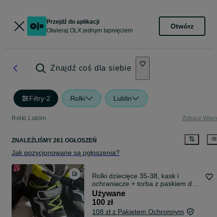
Przejdź do aplikacji
Otwórz
Otwieraj OLX jednym tapnięciem
Znajdź coś dla siebie
Filtry
·
2
Rolki
Lublin
Rolki Lublin
Zobacz Więc
ZNALEŹLIŚMY 261 OGŁOSZEŃ
Jak pozycjonowane są ogłoszenia?
Rolki dziecięce 35-38, kask i
ochraniacze + torba z paskiem do
przenoszenia
Używane
100 zł
108 zł z Pakietem Ochronnym