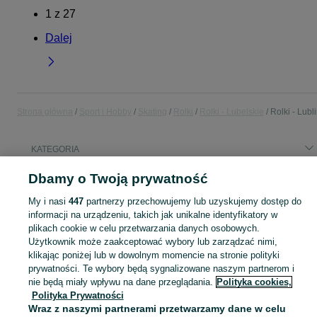
1
z
27
Dalej
Strona główna
Sport i Hobby
Skating
Rolki
Rolki - Lubelskie
Rolki - Lubl
KATEGORIA
Dbamy o Twoją prywatność
Popularne wyszukiwania
rolki 42
rolki 44
rolki męskie 45
My i nasi
447
partnerzy przechowujemy lub uzyskujemy dostęp do
informacji na urządzeniu, takich jak unikalne identyfikatory w
plikach cookie w celu przetwarzania danych osobowych.
Zobacz Więc
Użytkownik może zaakceptować wybory lub zarządzać nimi,
Sprzedaż rolek do jazdy Lublin ▶️ Aktualne oferty nowe i używane ✅ Szeroki wybór produktów w najlepszych cenach ✌ Przeglądaj ogłoszenia na OLX.pl!
klikając poniżej lub w dowolnym momencie na stronie polityki
prywatności. Te wybory będą sygnalizowane naszym partnerom i
Mapa kategorii
nie będą miały wpływu na dane przeglądania.
Polityka cookies,
Polityka Prywatności
Mapa miejscowości
Wraz z naszymi partnerami przetwarzamy dane w celu
Mapa ministron