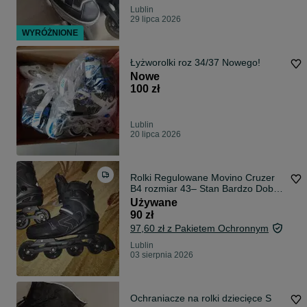
Lublin
29 lipca 2026
WYRÓŻNIONE
Łyżworolki roz 34/37 Nowego!
Nowe
100 zł
Lublin
20 lipca 2026
Rolki Regulowane Movino Cruzer
B4 rozmiar 43– Stan Bardzo Dobry!
(Użyte 5 razy)
Używane
90 zł
97,60 zł z Pakietem Ochronnym
Lublin
03 sierpnia 2026
Ochraniacze na rolki dziecięce S