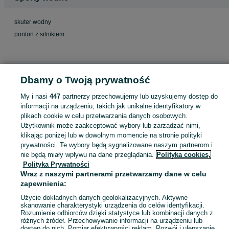
skuter wodny
ponton z silnikiem
Jeździectwo
Dbamy o Twoją prywatność
134 kamizelka
My i nasi
447
partnerzy przechowujemy lub uzyskujemy dostęp do
informacji na urządzeniu, takich jak unikalne identyfikatory w
plikach cookie w celu przetwarzania danych osobowych.
Użytkownik może zaakceptować wybory lub zarządzać nimi,
Militaria
klikając poniżej lub w dowolnym momencie na stronie polityki
prywatności. Te wybory będą sygnalizowane naszym partnerom i
nie będą miały wpływu na dane przeglądania.
Polityka cookies,
flecktarn
Polityka Prywatności
Wraz z naszymi partnerami przetwarzamy dane w celu
zapewnienia:
Gry planszowe
Użycie dokładnych danych geolokalizacyjnych. Aktywne
skanowanie charakterystyki urządzenia do celów identyfikacji.
Rozumienie odbiorców dzięki statystyce lub kombinacji danych z
podwodne miasta
różnych źródeł. Przechowywanie informacji na urządzeniu lub
dostęp do nich. Pomiar efektywności reklam. Rozwój i ulepszanie