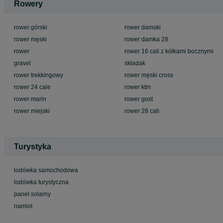
Rowery
rower górski
rower damski
rower męski
rower damka 28
rower
rower 16 cali z kółkami bocznymi
gravel
składak
rower trekkingowy
rower męski cross
rower 24 cale
rower ktm
rower marin
rower gost
rower miejski
rower 28 cali
Turystyka
lodówka samochodowa
lodówka turystyczna
panel solarny
namiot