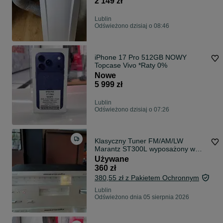
2 149 zł
Lublin
Odświeżono dzisiaj o 08:46
iPhone 17 Pro 512GB NOWY
Topcase Vivo *Raty 0%
Nowe
5 999 zł
Lublin
Odświeżono dzisiaj o 07:26
Klasyczny Tuner FM/AM/LW
Marantz ST300L wyposażony w
funkcję strojenia Gyro Touch.
Używane
Sprawny .
360 zł
380,55 zł z Pakietem Ochronnym
Lublin
Odświeżono dnia 05 sierpnia 2026