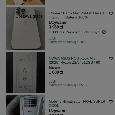
iPhone 16 Pro Max 256GB Desert
Dostawa gratis
Titanium | Bateria 100%
Używane
3 969 zł
4 039 zł z Pakietem Ochronnym
Lublin
Odświeżono dzisiaj o 10:50
NOWA ASUS ROG Xbox Ally
(2025) Ryzen Z2A / 512GB / 60Wh
– Zaplombowana! Odbiór osobisty
Nowe
1 800 zł
Lublin
Odświeżono dzisiaj o 05:37
Mobilny klimatyzator FRAL SUPER
COOL
Używane