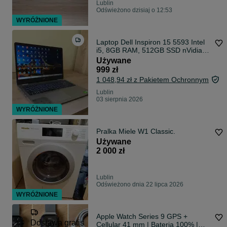
Lublin
Odświeżono dzisiaj o 12:53
WYRÓŻNIONE
Laptop Dell Inspiron 15 5593 Intel
i5, 8GB RAM, 512GB SSD nVidia
MX230
Używane
999 zł
1 048,94 zł z Pakietem Ochronnym
Lublin
03 sierpnia 2026
WYRÓŻNIONE
Pralka Miele W1 Classic.
Używane
2 000 zł
Lublin
Odświeżono dnia 22 lipca 2026
WYRÓŻNIONE
Apple Watch Series 9 GPS +
Dostawa gratis
Cellular 41 mm | Bateria 100% |