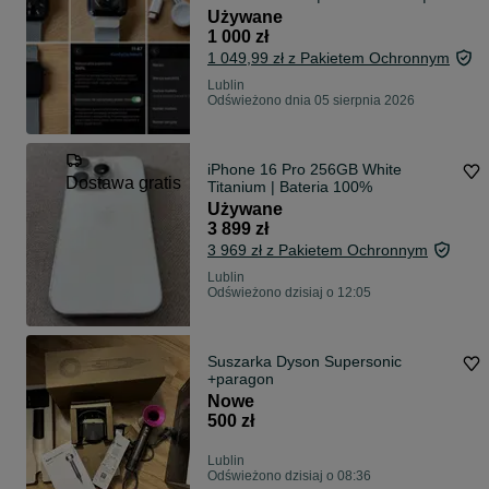
Bardzo dobry stan
Używane
1 000 zł
1 049,99 zł z Pakietem Ochronnym
Lublin
Odświeżono dnia 05 sierpnia 2026
iPhone 16 Pro 256GB White
Dostawa gratis
Titanium | Bateria 100%
Używane
3 899 zł
3 969 zł z Pakietem Ochronnym
Lublin
Odświeżono dzisiaj o 12:05
Suszarka Dyson Supersonic
+paragon
Nowe
500 zł
Lublin
Odświeżono dzisiaj o 08:36