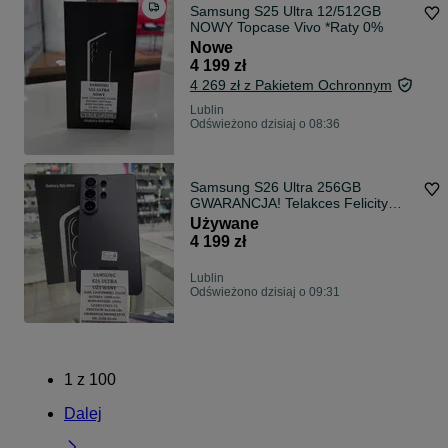
Samsung S25 Ultra 12/512GB
NOWY Topcase Vivo *Raty 0%
Nowe
4 199 zł
4 269 zł z Pakietem Ochronnym
Lublin
Odświeżono dzisiaj o 08:36
Samsung S26 Ultra 256GB
GWARANCJA! Telakces Felicity
*Raty 0%
Używane
4 199 zł
Lublin
Odświeżono dzisiaj o 09:31
1
z
100
Dalej