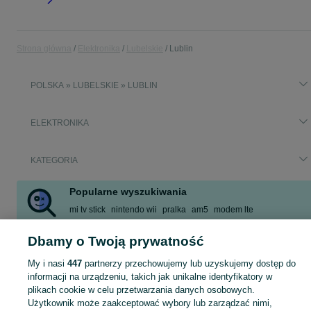
Strona główna
Elektronika
Lubelskie
Lublin
POLSKA » LUBELSKIE » LUBLIN
ELEKTRONIKA
KATEGORIA
Popularne wyszukiwania
mi tv stick
nintendo wii
pralka
am5
modem lte
stojak do telewizora
klawiatura mysz
gigaby
Dbamy o Twoją prywatność
Zobacz Więcej
My i nasi
447
partnerzy przechowujemy lub uzyskujemy dostęp do
informacji na urządzeniu, takich jak unikalne identyfikatory w
Zobacz Więc
Sprzedaż elektroniki Lublin ▶️ szeroki wybór modeli i marek ✅ Nowe i używane oferty w atrakcyjnych cenach ☝ Sprawdź ogłoszenia online na OLX.pl!
plikach cookie w celu przetwarzania danych osobowych.
Użytkownik może zaakceptować wybory lub zarządzać nimi,