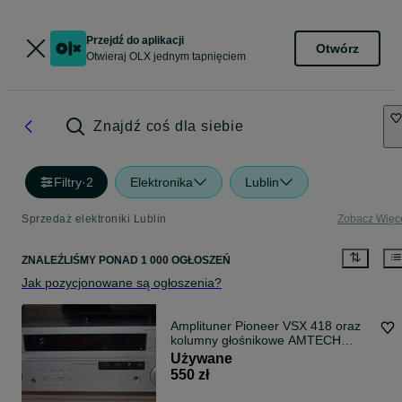
Przejdź do aplikacji
Otwórz
Otwieraj OLX jednym tapnięciem
Znajdź coś dla siebie
Filtry
·
2
Elektronika
Lublin
Sprzedaż elektroniki Lublin
Zobacz Więc
ZNALEŹLIŚMY
PONAD
1 000 OGŁOSZEŃ
Jak pozycjonowane są ogłoszenia?
Amplituner Pioneer VSX 418 oraz
kolumny głośnikowe AMTECH
HTS-001F
Używane
550 zł