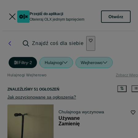
Przejdź do aplikacji
Otwórz
Otwieraj OLX jednym tapnięciem
Znajdź coś dla siebie
Filtry
·
2
Hulajnogi
Wejherowo
Hulajnogi Wejherowo
Zobacz Więc
ZNALEŹLIŚMY 51 OGŁOSZEŃ
Jak pozycjonowane są ogłoszenia?
Chulajnoga wyczynowa
Używane
Zamienię