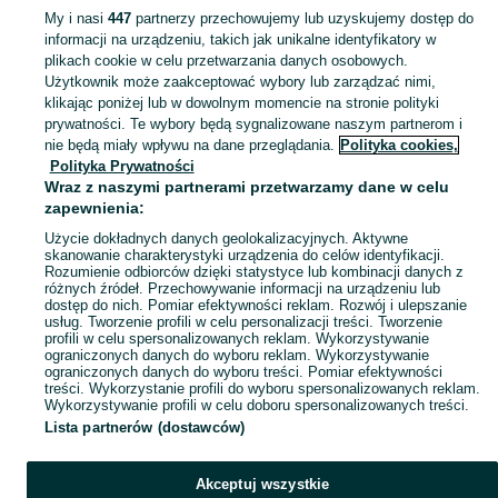
My i nasi
447
partnerzy przechowujemy lub uzyskujemy dostęp do
informacji na urządzeniu, takich jak unikalne identyfikatory w
KATEGORIA
plikach cookie w celu przetwarzania danych osobowych.
Użytkownik może zaakceptować wybory lub zarządzać nimi,
Zobacz Więc
Sprzedaż hulajnóg Wejherowo ▶️ Aktualne oferty nowe i używane ✅ Szeroki wybór produktów w atrakcyjnych cenach ✌ Przeglądaj ogłoszenia na OLX.pl!
klikając poniżej lub w dowolnym momencie na stronie polityki
prywatności. Te wybory będą sygnalizowane naszym partnerom i
nie będą miały wpływu na dane przeglądania.
Polityka cookies,
Mapa kategorii
Polityka Prywatności
Mapa miejscowości
Wraz z naszymi partnerami przetwarzamy dane w celu
zapewnienia:
Mapa ministron
Użycie dokładnych danych geolokalizacyjnych. Aktywne
Popularne wyszukiwania
skanowanie charakterystyki urządzenia do celów identyfikacji.
Rozumienie odbiorców dzięki statystyce lub kombinacji danych z
różnych źródeł. Przechowywanie informacji na urządzeniu lub
dostęp do nich. Pomiar efektywności reklam. Rozwój i ulepszanie
usług. Tworzenie profili w celu personalizacji treści. Tworzenie
profili w celu spersonalizowanych reklam. Wykorzystywanie
ograniczonych danych do wyboru reklam. Wykorzystywanie
ograniczonych danych do wyboru treści. Pomiar efektywności
treści. Wykorzystanie profili do wyboru spersonalizowanych reklam.
Wykorzystywanie profili w celu doboru spersonalizowanych treści.
Lista partnerów (dostawców)
Akceptuj wszystkie