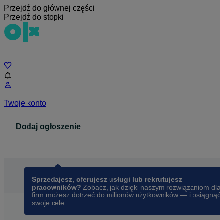
Przejdź do głównej części
Przejdź do stopki
Czat
Twoje konto
Dodaj ogłoszenie
Dla biznesu
opens in a new tab
Sprzedajesz, oferujesz usługi lub rekrutujesz
pracowników?
Zobacz, jak dzięki naszym rozwiązaniom dl
firm możesz dotrzeć do milionów użytkowników — i osiągną
swoje cele.