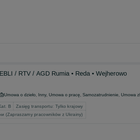
KIEROWCA – DYSTRYBUCJA MEBLI / RTV / AGD Rumia • Reda • Wejherowo
Umowa o dzieło, Inny, Umowa o pracę, Samozatrudnienie, Umowa z
Kat. B
Zasięg transportu: Tylko krajowy
ни (Zapraszamy pracowników z Ukrainy)