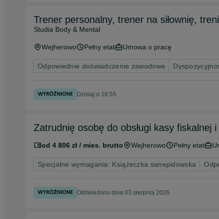
Trener personalny, trener na siłownię, tren
Studia Body & Mental
Wejherowo
Pełny etat
Umowa o pracę
Odpowiednie doświadczenie zawodowe
Dyspozycyjnoś
Dzisiaj o 16:55
Zatrudnię osobę do obsługi kasy fiskalnej
od 4 806 zł / mies. brutto
Wejherowo
Pełny etat
U
Specjalne wymagania: Książeczka sanepidowska
Odpo
Odświeżono dnia 03 sierpnia 2026