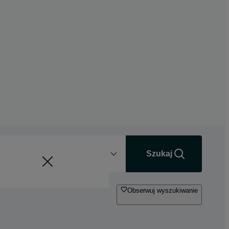
Odległość
+0 km
Szukaj
Obserwuj wyszukiwanie