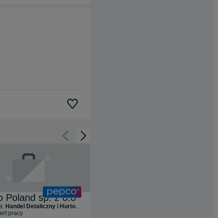
Cofnij do slajdu 1 z 3
Przejdź do slajdu 2 z 3
 Poland sp. z o.o
a:
Handel Detaliczny i Hurtowy
Dealz Poland Sp. z o.o.
ert pracy