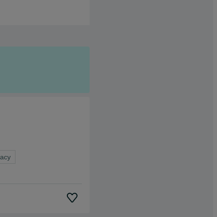
Branża:
Handel Detaliczny i Hurtowy
73
oferty pracy
racy