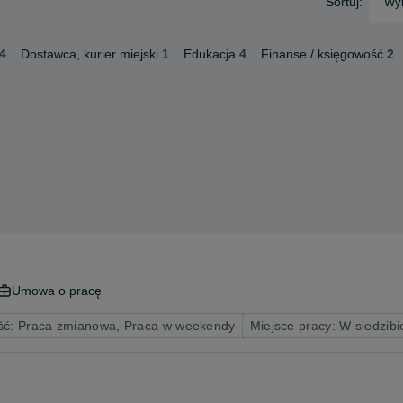
Sortuj:
Wyb
4
Dostawca, kurier miejski
1
Edukacja
4
Finanse / księgowość
2
Umowa o pracę
ść: Praca zmianowa, Praca w weekendy
Miejsce pracy: W siedzibi