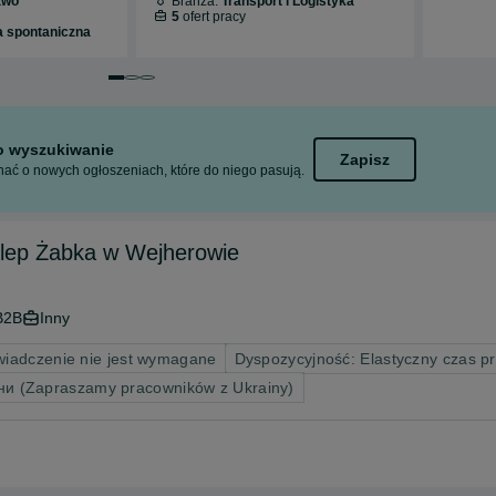
two
Branża:
Transport i Logistyka
5
ofert pracy
a spontaniczna
Przejdź do slajdu 1 z 3
Przejdź do slajdu 2 z 3
Przejdź do slajdu 3 z 3
to wyszukiwanie
Zapisz
ać o nowych ogłoszeniach, które do niego pasują.
klep Żabka w Wejherowie
B2B
Inny
iadczenie nie jest wymagane
Dyspozycyjność: Elastyczny czas p
ни (Zapraszamy pracowników z Ukrainy)