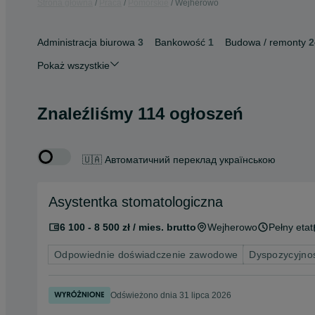
Strona główna
Praca
Pomorskie
Wejherowo
Administracja biurowa
3
Bankowość
1
Budowa / remonty
2
Pokaż wszystkie
Znaleźliśmy 114 ogłoszeń
🇺🇦 Автоматичний переклад українською
Asystentka stomatologiczna
6 100 - 8 500 zł / mies. brutto
Wejherowo
Pełny etat
Odpowiednie doświadczenie zawodowe
Dyspozycyjno
Odświeżono dnia 31 lipca 2026