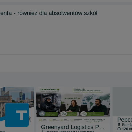
Pracownik magazynu / obsługa klienta - również dla absolwentów szkół
Pepco
Branż
Greenyard Logistics Poland
126
of