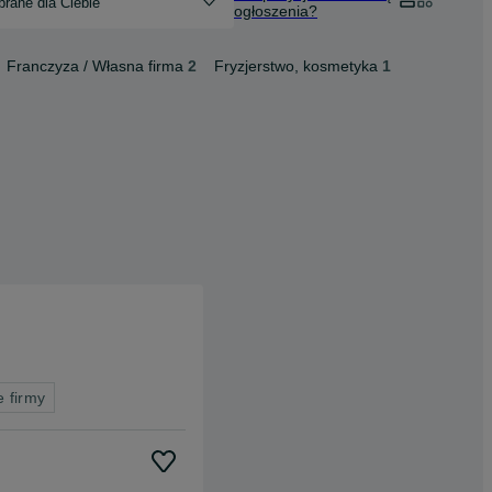
rane dla Ciebie
ogłoszenia?
Franczyza / Własna firma
2
Fryzjerstwo, kosmetyka
1
e firmy