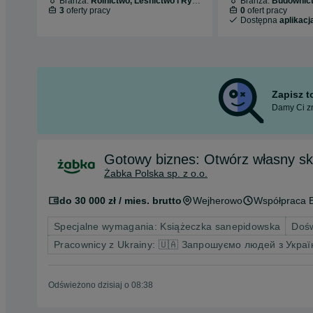
Branża:
Rolnictwo, Leśnictwo i Rybołówstwo
Branża:
Budownic
3
oferty pracy
0
ofert pracy
Dostępna
aplikacj
Zapisz 
Damy Ci zn
Gotowy biznes: Otwórz własny s
Żabka Polska sp. z o.o.
do 30 000 zł / mies. brutto
Wejherowo
Współpraca 
Specjalne wymagania: Książeczka sanepidowska
Dośw
Pracownicy z Ukrainy: 🇺🇦 Запрошуємо людей з Украї
Odświeżono dzisiaj o 08:38